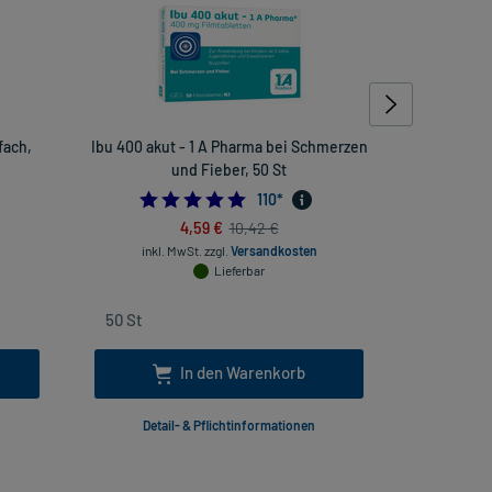
fach,
Ibu 400 akut - 1 A Pharma bei Schmerzen
Tepe Inter
und Fieber, 50 St
4.872727272727273
110
*
4,59 €
10,42 €
inkl
inkl. MwSt.
zzgl.
Versandkosten
Lieferbar
In den Warenkorb
Detail- & Pflichtinformationen
Deta