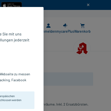
n
E-Rezept App
Anmelden
mycarePlus
Warenkorb
 Sie mit uns
llungen jederzeit
r Webseite zu messen
Tracking, Facebook
uropäischen
eschlossen werden
r Reinigung der Zahnzwischenräume. Inkl. 2 Ersatzbürsten.