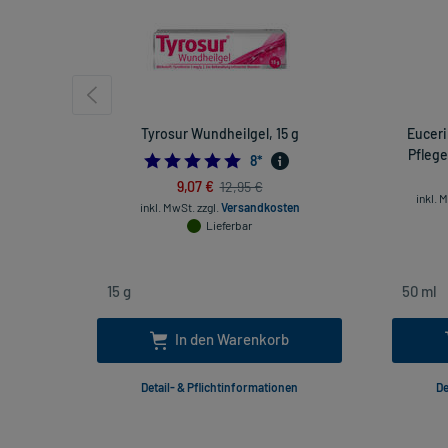
Tyrosur Wundheilgel, 15 g
Euceri
Pflege
5.0
8
*
9,07 €
12,95 €
inkl. 
inkl. MwSt.
zzgl.
Versandkosten
Lieferbar
In den Warenkorb
Detail- & Pflichtinformationen
De