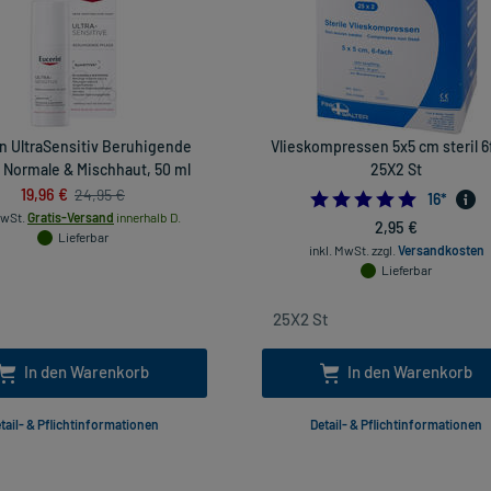
n UltraSensitiv Beruhigende
Vlieskompressen 5x5 cm steril 6
 Normale & Mischhaut, 50 ml
25X2 St
19,96 €
24,95 €
4.875
16
*
MwSt.
Gratis-Versand
innerhalb D.
2,95 €
Lieferbar
inkl. MwSt.
zzgl.
Versandkosten
Lieferbar
In den Warenkorb
In den Warenkorb
tail- & Pflichtinformationen
Detail- & Pflichtinformationen