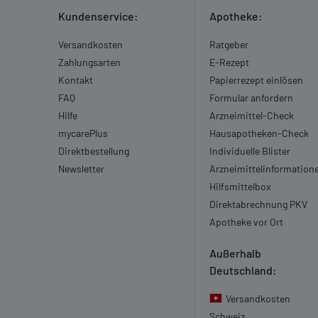
Kundenservice:
Apotheke:
Versandkosten
Ratgeber
Zahlungsarten
E-Rezept
Kontakt
Papierrezept einlösen
FAQ
Formular anfordern
Hilfe
Arzneimittel-Check
mycarePlus
Hausapotheken-Check
Direktbestellung
Individuelle Blister
Newsletter
Arzneimittelinformation
Hilfsmittelbox
Direktabrechnung PKV
Apotheke vor Ort
Außerhalb
Deutschland:
Versandkosten
Schweiz