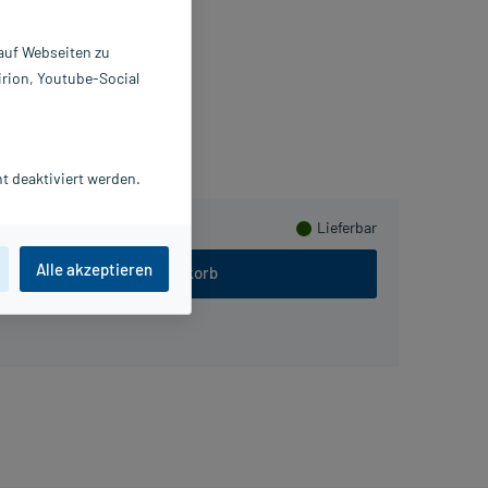
ahnbürste
St
 auf Webseiten zu
347971
irion, Youtube-Social
unstar Deutschland GmbH
Herzen sammeln
t deaktiviert werden.
Lieferbar
Alle akzeptieren
In den Warenkorb