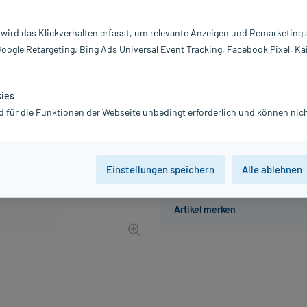
Darreichung:
Z
Inhalt:
1 
 wird das Klickverhalten erfasst, um relevante Anzeigen und Remarketing
PZN:
11
Google Retargeting, Bing Ads Universal Event Tracking, Facebook Pixel, Ka
Hersteller:
S
3,99 €
UVP
5,45 €
40
Plus
kies
inkl. MwSt.
zzgl.
Versandkosten
d für die Funktionen der Webseite unbedingt erforderlich und können nich
Einstellungen speichern
Alle ablehnen