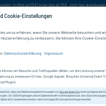
unden: Im Web ab 55€ | In der App ab 35€. Jetzt App downloade
d Cookie-Einstellungen
es um zu erfahren, wann Sie unsere Webseite besuchen und wie
e Nutzererfahrung zu verbessern. Sie können Ihre Cookie-Einste
nlösen
Rezeptur
Aktion %
en:
Datenschutzerklärung
Impressum
erdentalbürsten
/
GUM Proxabrush Classic Starter-Set
s können wir Besuche und Trafficquellen zählen, um die Leistung unsere
Nur für kurze Zeit:
Gratis-Versand* ab 19€ Mindestbestellwert!
fahrung zu verbessern (Criteo, Google Signals, Bing Ads Universal Event 
ial Plugin).
r-Set, 1 St
GUM
arauf hin, dass die Datenschutzbestimmungen von
Google Analytics
nicht zwingend den E
n gem. EU-DSGVO genügen und ein Datentransfer in Drittstaaten bzw. die USA nicht ausg
 Daten dort verarbeitet werden, kann nicht geprüft und nachvollzogen werden.
Doppelendiger Kunststoffhalter zu