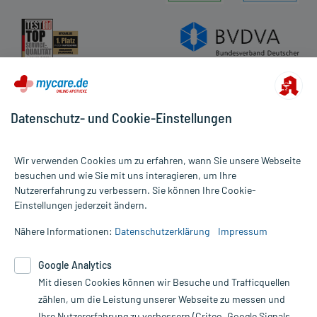
Datenschutz- und Cookie-Einstellungen
Wir verwenden Cookies um zu erfahren, wann Sie unsere Webseite
besuchen und wie Sie mit uns interagieren, um Ihre
Nutzererfahrung zu verbessern. Sie können Ihre Cookie-
Alle Preise gelten inkl. MwSt., ggf. zzgl. Versandkosten
Einstellungen jederzeit ändern.
Informationen auf dieser Website werden ausschließlich für
informative Zwecke zur Verfügung gestellt. Sie ersetzen keinesfalls
Nähere Informationen:
Datenschutzerklärung
Impressum
die Untersuchung und Behandlung durch einen Arzt. Bitte
beachten Sie, dass hierdurch weder Diagnosen gestellt noch
Google Analytics
Therapien eingeleitet werden können. | Diese Webseite benutzt
Mit diesen Cookies können wir Besuche und Trafficquellen
Google Analytics. Lesen Sie bitte dazu die wichtigen Hinweise in
unserer Datenschutzerklärung. Für den Widerruf einer Bestellung
zählen, um die Leistung unserer Webseite zu messen und
nutzen Sie das Formular:
Ihre Nutzererfahrung zu verbessern (Criteo, Google Signals,