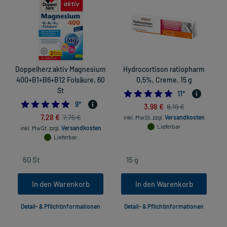
Doppelherz aktiv Magnesium
Hydrocortison ratiopharm
400+B1+B6+B12 Folsäure, 60
0,5%, Creme, 15 g
St
5.0
11
*
4.777777777777778
9
*
3,98 €
8,19 €
7,28 €
7,75 €
inkl. MwSt.
zzgl.
Versandkosten
Lieferbar
inkl. MwSt.
zzgl.
Versandkosten
Lieferbar
In den Warenkorb
In den Warenkorb
Detail- & Pflichtinformationen
Detail- & Pflichtinformationen