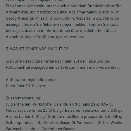
Sie können Nebenwirkungen auch direkt dem Bundesinstitut für
Arzneimittel und Medizinprodukte, Abt. Pharmakovigilanz, Kurt-
Georg-Kiesinger Allee 3, D-53175 Bonn, Website: www.bfarm.de
anzeigen. Indem Sie Nebenwirkungen melden, können Sie dazu
beitragen, dass mehr Informationen über die Sicherheit dieses
Arzneimittels zur Verfügung gestellt werden.
5. WAS IST SONST NOCH WICHTIG?
Sie dürfen das Arzneimittel nach dem auf der Tube und der
Faltschachtel angegebenen Verfalldatum nicht mehr verwenden.
Aufbewahrungsbedingungen:
Nicht über 30 °C lagern.
Zusammensetzung:
10 g enthalten: Wirkstoffe: Calendula officinalis 2a ∅ 0,54 g /
Mercurialis perennis 2b ∅ 0,8 g / Balsamum peruvianum 0,036 g /
Resina Laricis 0,018 g / Stibium metallicum praeparatum 0,005 g.
Salbengrundlage: Raffiniertes Sesamöl, Wollwachs, Gelbes Wachs,
Wollwachsalkohole, Gereinigtes Wasser.