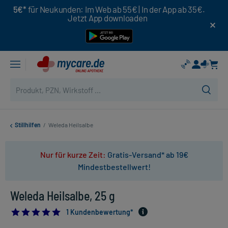
5€*
für Neukunden: Im Web ab 55€ | In der App ab 35€.
Jetzt App downloaden
Stillhilfen
/
Weleda Heilsalbe
Nur für kurze Zeit:
Gratis-Versand* ab 19€
Mindestbestellwert!
Weleda Heilsalbe, 25 g
5.0
1 Kundenbewertung*