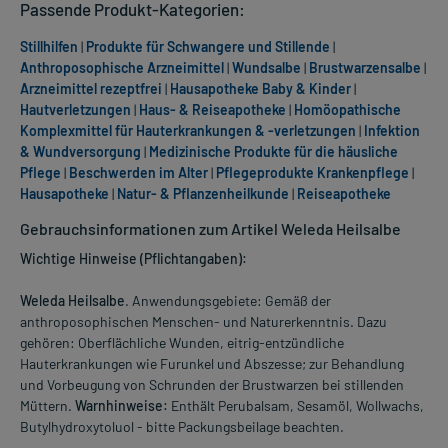
Passende Produkt-Kategorien:
Stillhilfen
|
Produkte für Schwangere und Stillende
|
Anthroposophische Arzneimittel
|
Wundsalbe
|
Brustwarzensalbe
|
Arzneimittel rezeptfrei
|
Hausapotheke Baby & Kinder
|
Hautverletzungen
|
Haus- & Reiseapotheke
|
Homöopathische
Komplexmittel für Hauterkrankungen & -verletzungen
|
Infektion
& Wundversorgung
|
Medizinische Produkte für die häusliche
Pflege
|
Beschwerden im Alter
|
Pflegeprodukte Krankenpflege
|
Hausapotheke
|
Natur- & Pflanzenheilkunde
|
Reiseapotheke
Gebrauchsinformationen zum Artikel Weleda Heilsalbe
Wichtige Hinweise (Pflichtangaben):
Weleda Heilsalbe
. Anwendungsgebiete: Gemäß der
anthroposophischen Menschen- und Naturerkenntnis. Dazu
gehören: Oberflächliche Wunden, eitrig-entzündliche
Hauterkrankungen wie Furunkel und Abszesse; zur Behandlung
und Vorbeugung von Schrunden der Brustwarzen bei stillenden
Müttern.
Warnhinweise:
Enthält Perubalsam, Sesamöl, Wollwachs,
Butylhydroxytoluol - bitte Packungsbeilage beachten.