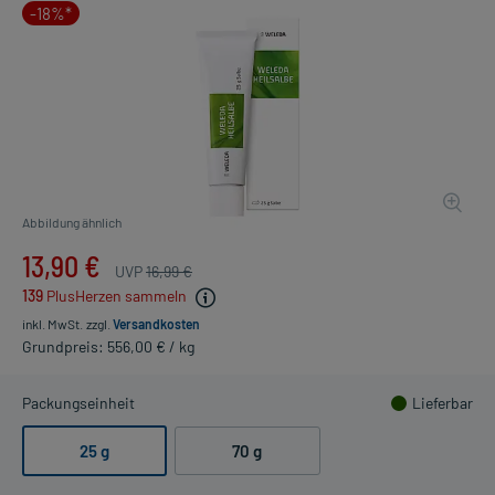
-18%*
Abbildung ähnlich
13,90 €
UVP
16,99 €
139
PlusHerzen sammeln
inkl. MwSt.
zzgl.
Versandkosten
Grundpreis: 556,00 € / kg
Packungseinheit
Lieferbar
25 g
70 g