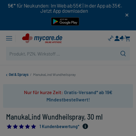
5€*
für Neukunden: Im Web ab 55€ | In der App ab 35€.
Jetzt App downloaden
Gel & Sprays
/
ManukaLind Wundheilspray
Nur für kurze Zeit:
Gratis-Versand* ab 19€
Mindestbestellwert!
ManukaLind Wundheilspray, 30 ml
5.0
1 Kundenbewertung*