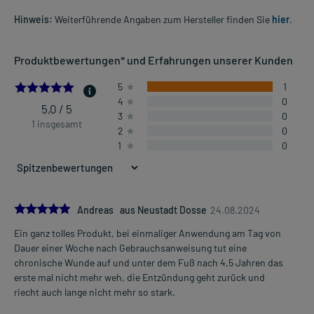
Hinweis:
Weiterführende Angaben zum Hersteller finden Sie
hier
.
Produktbewertungen* und Erfahrungen unserer Kunden
5.0
5
1
4
0
5,0 / 5
3
0
1 insgesamt
2
0
1
0
5.0
Andreas aus Neustadt Dosse
24.08.2024
Ein ganz tolles Produkt, bei einmaliger Anwendung am Tag von
Dauer einer Woche nach Gebrauchsanweisung tut eine
chronische Wunde auf und unter dem Fuß nach 4,5 Jahren das
erste mal nicht mehr weh, die Entzündung geht zurück und
riecht auch lange nicht mehr so stark.