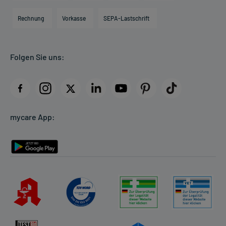
Hilfsmittelbox
Engagement
Direktabrechnung PKV
Rechnung
Vorkasse
SEPA-Lastschrift
Partner
Apotheke vor Ort
Kundenbewertungen
Folgen Sie uns:
AGB
Impressum
Datenschutz
Cookie-Einstellungen
mycare App:
Rückgabe/Widerruf
Barrierefreiheitserklärung