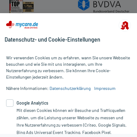
Datenschutz- und Cookie-Einstellungen
Wir verwenden Cookies um zu erfahren, wann Sie unsere Webseite
besuchen und wie Sie mit uns interagieren, um Ihre
Nutzererfahrung zu verbessern. Sie können Ihre Cookie-
Alle Preise gelten inkl. MwSt., ggf. zzgl. Versandkosten
Einstellungen jederzeit ändern.
Informationen auf dieser Website werden ausschließlich für
informative Zwecke zur Verfügung gestellt. Sie ersetzen keinesfalls
Nähere Informationen:
Datenschutzerklärung
Impressum
die Untersuchung und Behandlung durch einen Arzt. Bitte
beachten Sie, dass hierdurch weder Diagnosen gestellt noch
Google Analytics
Therapien eingeleitet werden können. | Diese Webseite benutzt
Mit diesen Cookies können wir Besuche und Trafficquellen
Google Analytics. Lesen Sie bitte dazu die wichtigen Hinweise in
unserer Datenschutzerklärung. Für den Widerruf einer Bestellung
zählen, um die Leistung unserer Webseite zu messen und
nutzen Sie das Formular:
Ihre Nutzererfahrung zu verbessern (Criteo, Google Signals,
Bing Ads Universal Event Tracking, Facebook Pixel,