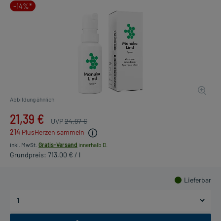
-14%*
Abbildung ähnlich
21,39 €
UVP
24,97 €
214
PlusHerzen sammeln
inkl. MwSt.
Gratis-Versand
innerhalb D.
Grundpreis: 713,00 € / l
Lieferbar