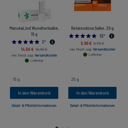
ManukaLind Wundheilsalbe,
Betaisodona Salbe, 25 g
15 g
4.9375
32
*
5.0
2
*
5,99 €
9,79 €
14,56 €
16,99 €
inkl. MwSt.
zzgl.
Versandkosten
Lieferbar
inkl. MwSt.
zzgl.
Versandkosten
Lieferbar
In den Warenkorb
In den Warenkorb
Detail- & Pflichtinformationen
Detail- & Pflichtinformationen