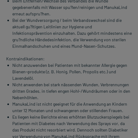
Beim Entfernen/Wechsel des Verbandes die Wunde
gegebenenfalls mit Wasser spu?len/reinigen und ManukaLind
erneut aufspru?hen.
Bei der Wundversorgung / beim Verbandswechsel sind die
aktuell gu?ltigen Leitlinien zur Hygiene und
Infektionsprävention einzuhalten. Dazu gehört mindestens eine
gru?ndliche Händedesinfektion, die Verwendung von sterilen
Einmalhandschuhen und eines Mund-Nasen-Schutzes.
Kontraindikationen:
Nicht anzuwenden bei Patienten mit bekannter Allergie gegen
Bienen¬produkte (z. B. Honig, Pollen, Propolis etc.) und
Lavendelöl.
Nicht anwenden bei stark nässenden Wunden, Verbrennungen
dritten Grades, in tiefen engen Hohl-/Wundräumen oder in den
Nebenhöhlen.
ManukaLind ist nicht geeignet für die Anwendung an Kindern
unter 12 Monaten und schwangeren oder stillenden Frauen.
Es liegen keine Berichte eines erhöhten Blutzuckerspiegels bei
Patienten mit Diabetes nach Verwendung des Sprays vor, da
das Produkt nicht resorbiert wird. Dennoch sollten Diabetiker
vor Verwendung von ManukaLind Rücksprache mit ihrem