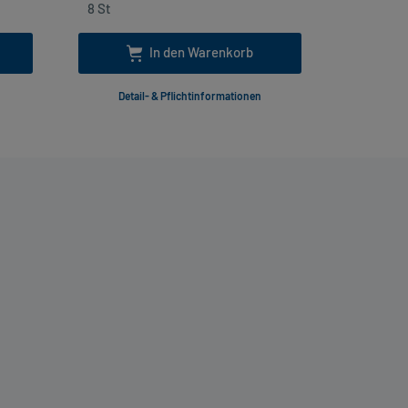
In den Warenkorb
Detail- & Pflichtinformationen
Deta