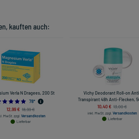
en, kauften auch:
ium Verla N Dragees, 200 St
Vichy Deodorant Roll-on Ant
Transpirant 48h Anti-Flecken, 5
4.884615384615385
78
*
10,40 €
13,00 €
12,99 €
18,99 €
inkl. MwSt.
zzgl.
Versandkosten
kl. MwSt.
zzgl.
Versandkosten
Lieferbar
Lieferbar