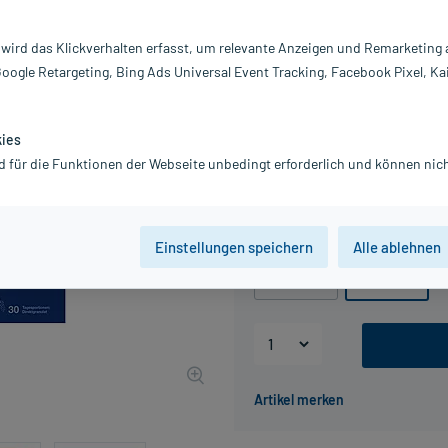
Darreichung:
Gr
Inhalt:
30
 wird das Klickverhalten erfasst, um relevante Anzeigen und Remarketing
PZN:
0
Google Retargeting, Bing Ads Universal Event Tracking, Facebook Pixel, Ka
Hersteller:
Or
Information:
55,99 €
kies
UVP
69,99 €
560
d für die Funktionen der Webseite unbedingt erforderlich und können nich
inkl. MwSt.
Gratis-Versand
innerhalb D.
Packungseinheit
Einstellungen speichern
Alle ablehnen
7 St
30 St