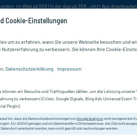
unden: Im Web ab 55€ | In der App ab 35€. Jetzt App downloade
d Cookie-Einstellungen
es um zu erfahren, wann Sie unsere Webseite besuchen und wie
e Nutzererfahrung zu verbessern. Sie können Ihre Cookie-Einste
nlösen
Rezeptur
Aktion %
en:
Datenschutzerklärung
Impressum
wehrstärkung
/
Orthomol Immun Direktgranulat Himbeer/Menthol
s können wir Besuche und Trafficquellen zählen, um die Leistung unsere
Nur für kurze Zeit:
Gratis-Versand* ab 19€ Mindestbestellwert!
fahrung zu verbessern (Criteo, Google Signals, Bing Ads Universal Event 
ial Plugin).
lat
Orthomol
arauf hin, dass die Datenschutzbestimmungen von
Google Analytics
nicht zwingend den E
n gem. EU-DSGVO genügen und ein Datentransfer in Drittstaaten bzw. die USA nicht ausg
 Daten dort verarbeitet werden, kann nicht geprüft und nachvollzogen werden.
Nahrungsergänzungsmittel mit wic