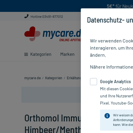
5€*
für Neuk
Hotline 03491-877012
Datenschutz- un
Wir verwenden Cooki
interagieren, um Ihr
Kategorien
Marken
Ratgeber
E-Rezept ei
ändern.
Nähere Information
mycare.de
/
Kategorien
/
Erkältung & Abwehr
/
Immunsystem & Ab
Google Analytics
Mit diesen Cookie
und Ihre Nutzerer
Pixel, Youtube-Soc
Orthomol Immun Direktgranu
Wir weisen d
Anforderunge
kann. Wie die
Himbeer/Menthol, 30 St