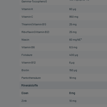
Gamma-Tocopherol)
Vitamin K
60 µg
Vitamin C
950 mg
Thiamin (Vitamin B1)
25 mg
Riboflavin (Vitamin B2)
25 mg
Niacin
60 mg NE*
Vitamin B6
8,5 mg
Folsäure
400 µg
Vitamin B12
6 µg
Biotin
150 µg
Pantothensäure
18 mg
Mineralstoffe
Eisen
8 mg
Zink
10 mg