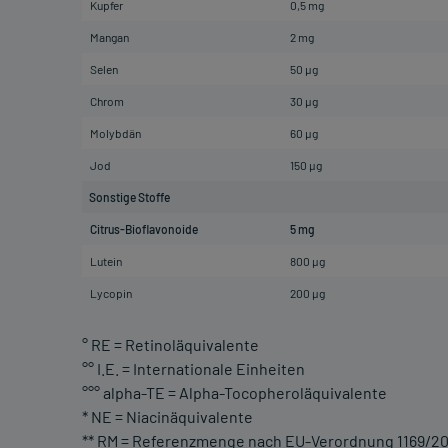
Kupfer
0,5 mg
Mangan
2 mg
Selen
50 µg
Chrom
30 µg
Molybdän
60 µg
Jod
150 µg
Sonstige Stoffe
Citrus-Bioflavonoide
5 mg
Lutein
800 µg
Lycopin
200 µg
° RE = Retinoläquivalente
°° I.E. = Internationale Einheiten
°°° alpha-TE = Alpha-Tocopheroläquivalente
* NE = Niacinäquivalente
** RM = Referenzmenge nach EU-Verordnung 1169/20