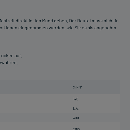
Mahlzeit direkt in den Mund geben. Der Beutel muss nicht in
n Portionen eingenommen werden, wie Sie es als angenehm
rocken auf.
bewahren.
% RM*
140
k.A.
300
1250