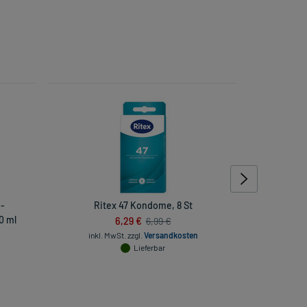
i-
Ritex 47 Kondome, 8 St
Folsan
0 ml
6,29 €
6,99 €
inkl. MwSt.
zzgl.
Versandkosten
inkl
Lieferbar