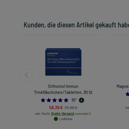
Kunden, die diesen Artikel gekauft hab
Orthomol Immun
Magnes
Trinkfläschchen/Tabletten, 30 St
4.866666666666666
15
*
58,39 €
72,99 €
in
inkl. MwSt.
Gratis-Versand
innerhalb D.
Lieferbar