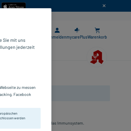
n
E-Rezept App
Anmelden
mycarePlus
Warenkorb
 Sie mit uns
llungen jederzeit
r Webseite zu messen
Tracking, Facebook
uropäischen
eschlossen werden
htigen Mikronährstoffen für das Immunsystem.