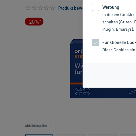
Werbung
Produkt bewerten & PlusHerzen sichern
In diesen Cookies
-20%*
schalten (Criteo, 
Plugin, Emarsys).
Funktionelle Coo
Diese Cookies sin
Abbildung ähnlich