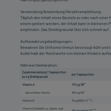
Verwendung/Anwendung/Verzehrempfehlung:
Täglich den Inhalt eines Beutels zu oder nach einer 
einem geleert werden, der Inhalt kann in kleinere
empfinden. Das Direktgranulat löst sich schnell auf.
Aufbewahrungsbedingungen:
Bewahren Sie Orthomol Immun bevorzugt kühl und t
Außerhalb der Reichweite von kleinen Kindern auf
Nährwertdeklaration:
Zusammensetzung 1 Tagesportion
pro Tagesportion
zu 4 g Direktgranulat
Vitamin A
1117 µg RE°
davon Beta-Carotin
667 µg RE°
Vitamin D
15 µg (600 I.E.°°)
Vitamin E (enthält u.a. Alpha- und
150 mg alpha-TE°°°