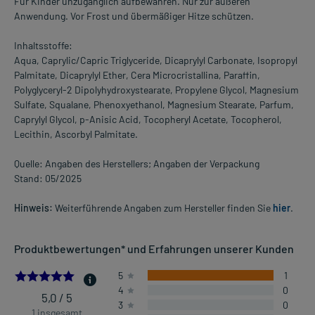
Für Kinder unzugänglich aufbewahren. Nur zur äußeren
Anwendung. Vor Frost und übermäßiger Hitze schützen.
Inhaltsstoffe:
Aqua, Caprylic/Capric Triglyceride, Dicaprylyl Carbonate, Isopropyl
Palmitate, Dicaprylyl Ether, Cera Microcristallina, Paraffin,
Polyglyceryl-2 Dipolyhydroxystearate, Propylene Glycol, Magnesium
Sulfate, Squalane, Phenoxyethanol, Magnesium Stearate, Parfum,
Caprylyl Glycol, p-Anisic Acid, Tocopheryl Acetate, Tocopherol,
Lecithin, Ascorbyl Palmitate.
Quelle: Angaben des Herstellers; Angaben der Verpackung
Stand: 05/2025
Hinweis:
Weiterführende Angaben zum Hersteller finden Sie
hier
.
Produktbewertungen* und Erfahrungen unserer Kunden
5.0
5
1
4
0
5,0 / 5
3
0
1 insgesamt