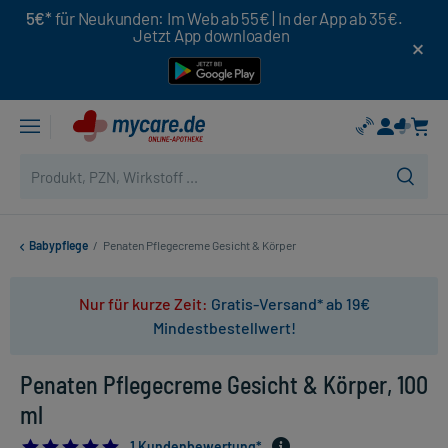
5€*
für Neukunden: Im Web ab 55€ | In der App ab 35€.
Jetzt App downloaden
Babypflege
/
Penaten Pflegecreme Gesicht & Körper
Nur für kurze Zeit:
Gratis-Versand* ab 19€
Mindestbestellwert!
Penaten Pflegecreme Gesicht & Körper, 100
ml
5.0
1 Kundenbewertung*