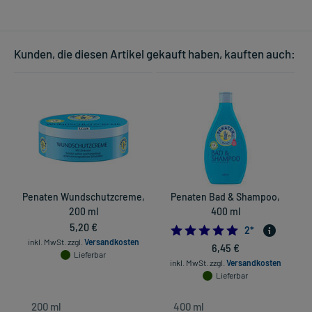
Kunden, die diesen Artikel gekauft haben, kauften auch:
Penaten Wundschutzcreme,
Penaten Bad & Shampoo,
200 ml
400 ml
5,20 €
5.0
2
*
inkl. MwSt.
zzgl.
Versandkosten
6,45 €
Lieferbar
inkl. MwSt.
zzgl.
Versandkosten
Lieferbar