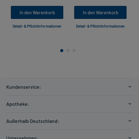
In den Warenkorb
In den Warenkorb
Detail- & Pflichtinformationen
Detail- & Pflichtinformationen
Kundenservice:
Versandkosten
Apotheke:
Zahlungsarten
Ratgeber
Kontakt
Außerhalb Deutschland:
E-Rezept
FAQ
Versandkosten Schweiz
Papierrezept einlösen
Hilfe
Unternehmen: