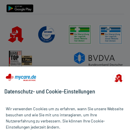
Barrierefreiheitserklärung
Datenschutz- und Cookie-Einstellungen
Wir verwenden Cookies um zu erfahren, wann Sie unsere Webseite
besuchen und wie Sie mit uns interagieren, um Ihre
Nutzererfahrung zu verbessern. Sie können Ihre Cookie-
Alle Preise gelten inkl. MwSt., ggf. zzgl. Versandkosten
Einstellungen jederzeit ändern.
Informationen auf dieser Website werden ausschließlich für