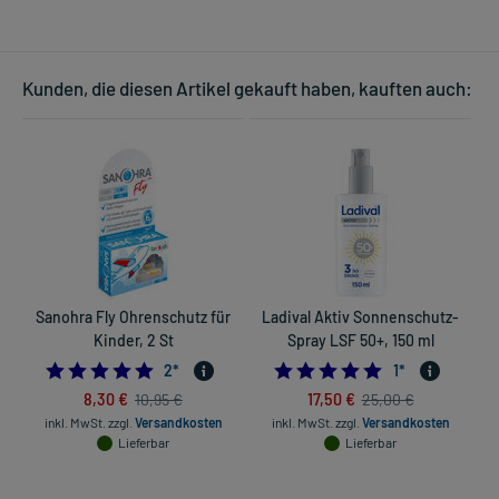
Kunden, die diesen Artikel gekauft haben, kauften auch:
Sanohra Fly Ohrenschutz für
Ladival Aktiv Sonnenschutz-
Kinder, 2 St
Spray LSF 50+, 150 ml
5.0
5.0
2
*
1
*
8,30 €
17,50 €
10,95 €
25,00 €
inkl. MwSt.
zzgl.
Versandkosten
inkl. MwSt.
zzgl.
Versandkosten
Lieferbar
Lieferbar