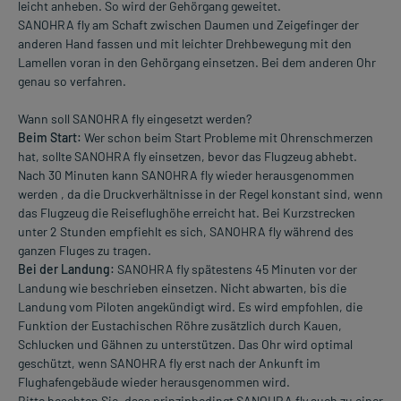
leicht anheben. So wird der Gehörgang geweitet.
SANOHRA fly am Schaft zwischen Daumen und Zeigefinger der
anderen Hand fassen und mit leichter Drehbewegung mit den
Lamellen voran in den Gehörgang einsetzen. Bei dem anderen Ohr
genau so verfahren.
Wann soll SANOHRA fly eingesetzt werden?
Beim Start:
Wer schon beim Start Probleme mit Ohrenschmerzen
hat, sollte SANOHRA fly einsetzen, bevor das Flugzeug abhebt.
Nach 30 Minuten kann SANOHRA fly wieder herausgenommen
werden , da die Druckverhältnisse in der Regel konstant sind, wenn
das Flugzeug die Reiseflughöhe erreicht hat. Bei Kurzstrecken
unter 2 Stunden empfiehlt es sich, SANOHRA fly während des
ganzen Fluges zu tragen.
Bei der Landung:
SANOHRA fly spätestens 45 Minuten vor der
Landung wie beschrieben einsetzen. Nicht abwarten, bis die
Landung vom Piloten angekündigt wird. Es wird empfohlen, die
Funktion der Eustachischen Röhre zusätzlich durch Kauen,
Schlucken und Gähnen zu unterstützen. Das Ohr wird optimal
geschützt, wenn SANOHRA fly erst nach der Ankunft im
Flughafengebäude wieder herausgenommen wird.
Bitte beachten Sie, dass prinzipbedingt SANOHRA fly auch zu einer