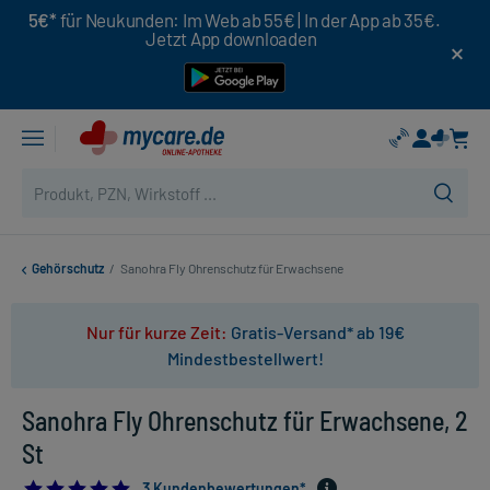
5€*
für Neukunden: Im Web ab 55€ | In der App ab 35€.
Jetzt App downloaden
Gehörschutz
/
Sanohra Fly Ohrenschutz für Erwachsene
Nur für kurze Zeit:
Gratis-Versand* ab 19€
Mindestbestellwert!
Sanohra Fly Ohrenschutz für Erwachsene, 2
St
5.0
3 Kundenbewertungen*