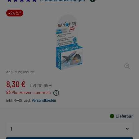
-24%*
Abbildung ähnlich
8,30 €
UVP
10,95 €
83
PlusHerzen sammeln
inkl. MwSt.
zzgl.
Versandkosten
Lieferbar