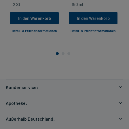
In den Warenkorb
In den Warenkorb
Detail- & Pflichtinformationen
Detail- & Pflichtinformationen
Kundenservice:
Versandkosten
Apotheke:
Zahlungsarten
Ratgeber
Kontakt
Außerhalb Deutschland:
E-Rezept
FAQ