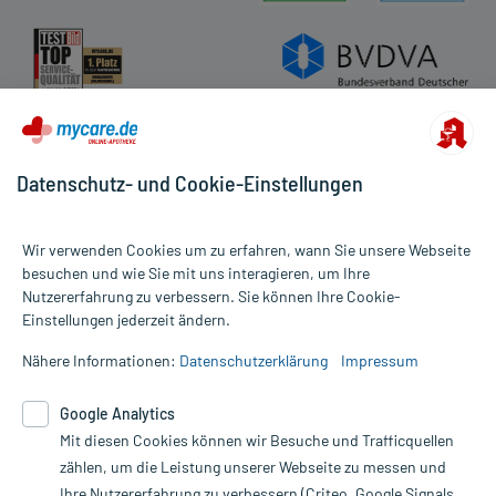
Datenschutz- und Cookie-Einstellungen
Wir verwenden Cookies um zu erfahren, wann Sie unsere Webseite
besuchen und wie Sie mit uns interagieren, um Ihre
Nutzererfahrung zu verbessern. Sie können Ihre Cookie-
Alle Preise gelten inkl. MwSt., ggf. zzgl. Versandkosten
Einstellungen jederzeit ändern.
Informationen auf dieser Website werden ausschließlich für
informative Zwecke zur Verfügung gestellt. Sie ersetzen keinesfalls
Nähere Informationen:
Datenschutzerklärung
Impressum
die Untersuchung und Behandlung durch einen Arzt. Bitte
beachten Sie, dass hierdurch weder Diagnosen gestellt noch
Google Analytics
Therapien eingeleitet werden können. | Diese Webseite benutzt
Mit diesen Cookies können wir Besuche und Trafficquellen
Google Analytics. Lesen Sie bitte dazu die wichtigen Hinweise in
unserer Datenschutzerklärung. Für den Widerruf einer Bestellung
zählen, um die Leistung unserer Webseite zu messen und
nutzen Sie das Formular:
Ihre Nutzererfahrung zu verbessern (Criteo, Google Signals,