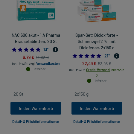
NAC 600 akut - 1 A Pharma
Spar-Set: Diclox forte -
B
Brausetabletten, 20 St
Schmerzgel 2 %, mit
Diclofenac, 2x150 g
4.769230769230769
13
*
4.9047619047619
21
*
6,79 €
13,82 €
22,49 €
53,96 €
inkl. MwSt.
zzgl.
Versandkosten
in
Lieferbar
inkl. MwSt.
Gratis-Versand
innerhalb
D.
Lieferbar
In den Warenkorb
In den Warenkorb
Detail- & Pflichtinformationen
Detail- & Pflichtinformationen