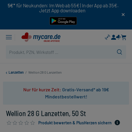
5€*
für Neukunden: Im Web ab 55€ | In der App ab 35€.
Jetzt App downloaden
Lanzetten
/
Wellion 28 G Lanzetten
Nur für kurze Zeit:
Gratis-Versand* ab 19€
Mindestbestellwert!
Wellion 28 G Lanzetten, 50 St
Produkt bewerten & PlusHerzen sichern