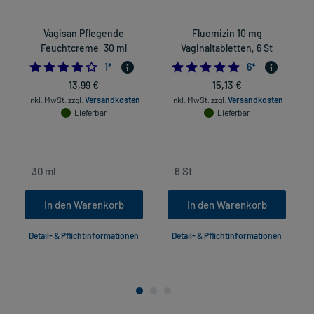
Vagisan Pflegende
Fluomizin 10 mg
Feuchtcreme, 30 ml
Vaginaltabletten, 6 St
4.0
4.8333333333333
1
*
6
*
13,99 €
15,13 €
inkl. MwSt.
zzgl.
Versandkosten
inkl. MwSt.
zzgl.
Versandkosten
Lieferbar
Lieferbar
In den Warenkorb
In den Warenkorb
Detail- & Pflichtinformationen
Detail- & Pflichtinformationen