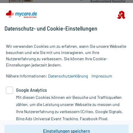
Datenschutz- und Cookie-Einstellungen
Wir verwenden Cookies um zu erfahren, wann Sie unsere Webseite
besuchen und wie Sie mit uns interagieren, um Ihre
Nutzererfahrung zu verbessern. Sie können Ihre Cookie-
Alle Preise gelten inkl. MwSt., ggf. zzgl. Versandkosten
Einstellungen jederzeit ändern.
Informationen auf dieser Website werden ausschließlich für
informative Zwecke zur Verfügung gestellt. Sie ersetzen keinesfalls
Nähere Informationen:
Datenschutzerklärung
Impressum
die Untersuchung und Behandlung durch einen Arzt. Bitte
beachten Sie, dass hierdurch weder Diagnosen gestellt noch
Google Analytics
Therapien eingeleitet werden können. | Diese Webseite benutzt
Mit diesen Cookies können wir Besuche und Trafficquellen
Google Analytics. Lesen Sie bitte dazu die wichtigen Hinweise in
unserer Datenschutzerklärung. Für den Widerruf einer Bestellung
zählen, um die Leistung unserer Webseite zu messen und
nutzen Sie das Formular:
Ihre Nutzererfahrung zu verbessern (Criteo, Google Signals,
Bing Ads Universal Event Tracking, Facebook Pixel,
Vertrag widerrufen
Youtube-Social Plugin).
Einstellungen speichern