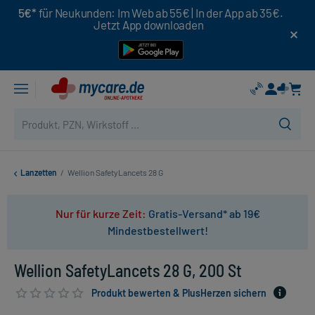
5€*
für Neukunden: Im Web ab 55€ | In der App ab 35€.
Jetzt App downloaden
Lanzetten
/
Wellion SafetyLancets 28 G
Nur für kurze Zeit:
Gratis-Versand* ab 19€
Mindestbestellwert!
Wellion SafetyLancets 28 G, 200 St
Produkt bewerten & PlusHerzen sichern