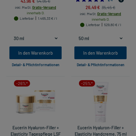
43,96 €
54,95 €
26,49 €
35,45 €
inkl. MwSt.
Gratis-Versand
innerhalb D.
inkl. MwSt.
Gratis-Versand
Lieferbar
1.465,33 € / l
innerhalb D.
Lieferbar
529,80 € / l
In den Warenkorb
In den Warenkorb
Detail- & Pflichtinformationen
Detail- & Pflichtinformationen
-26%*
-25%*
Eucerin Hyaluron-Filler +
Eucerin Hyaluron-Filler +
Elasticity Tagespflege LSF
Elasticity Handcreme, 75 ml