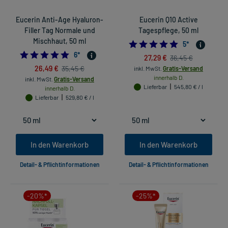
Eucerin Anti-Age Hyaluron-
Eucerin Q10 Active
Filler Tag Normale und
Tagespflege, 50 ml
Mischhaut, 50 ml
5.0
5
*
4.833333333333333
6
*
27,29 €
36,45 €
26,49 €
35,45 €
inkl. MwSt.
Gratis-Versand
innerhalb D.
inkl. MwSt.
Gratis-Versand
Lieferbar
545,80 € / l
innerhalb D.
Lieferbar
529,80 € / l
In den Warenkorb
In den Warenkorb
Detail- & Pflichtinformationen
Detail- & Pflichtinformationen
-20%*
-25%*