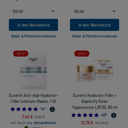
In den Warenkorb
In den Warenkorb
Detail- & Pflichtinformationen
Detail- & Pflichtinformationen
-25%*
-25%*
Eucerin Anti-Age Hyaluron-
Eucerin Hyaluron-Filler +
Filler Intensiv-Maske, 1 St
Elasticity Rose
Tagescreme LSF30, 50 ml
4.857142857142857
14
*
4.733333333333
45
*
7,45 €
9,95 €
31,79 €
42,45 €
inkl. MwSt.
zzgl.
Versandkosten
Lieferbar