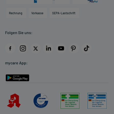
Karriere
Hilfsmittelbox
Engagement
Direktabrechnung PKV
Rechnung
Vorkasse
SEPA-Lastschrift
Partner
Apotheke vor Ort
Kundenbewertungen
Folgen Sie uns:
AGB
Impressum
Datenschutz
Cookie-Einstellungen
mycare App:
Rückgabe/Widerruf
Barrierefreiheitserklärung