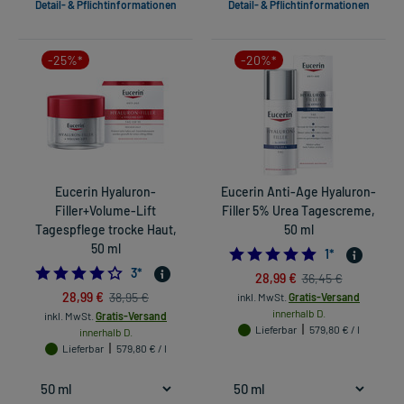
Detail- & Pflichtinformationen
Detail- & Pflichtinformationen
-25%*
-20%*
Eucerin Hyaluron-
Eucerin Anti-Age Hyaluron-
Filler+Volume-Lift
Filler 5% Urea Tagescreme,
Tagespflege trocke Haut,
50 ml
50 ml
5.0
1
*
4.0
3
*
28,99 €
36,45 €
28,99 €
38,95 €
inkl. MwSt.
Gratis-Versand
innerhalb D.
inkl. MwSt.
Gratis-Versand
Lieferbar
579,80 € / l
innerhalb D.
Lieferbar
579,80 € / l