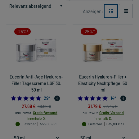
Relevanz absteigend
Anzeigen:
-25%*
-25%*
Eucerin Anti-Age Hyaluron-
Eucerin Hyaluron-Filler +
Filler Tagescreme LSF 30,
Elasticity Nachtpflege, 50
50 ml
ml
4.827586206896552
4.857142857142
29
*
14
*
27,69 €
31,79 €
36,95 €
42,45 €
inkl. MwSt.
Gratis-Versand
inkl. MwSt.
Gratis-Versand
innerhalb D.
innerhalb D.
Lieferbar
553,80 € / l
Lieferbar
635,80 € / l