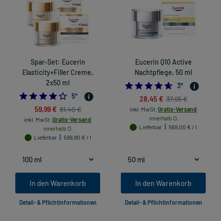
Spar-Set: Eucerin
Eucerin Q10 Active
Elasticity+Filler Creme,
Nachtpflege, 50 ml
2x50 ml
4.666666666666
3
*
4.2
5
*
28,45 €
37,95 €
59,99 €
81,40 €
inkl. MwSt.
Gratis-Versand
innerhalb D.
inkl. MwSt.
Gratis-Versand
Lieferbar
569,00 € / l
innerhalb D.
Lieferbar
599,90 € / l
In den Warenkorb
In den Warenkorb
Detail- & Pflichtinformationen
Detail- & Pflichtinformationen