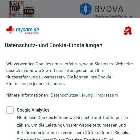
Datenschutz- und Cookie-Einstellungen
Wir verwenden Cookies um zu erfahren, wann Sie unsere Webseite
besuchen und wie Sie mit uns interagieren, um Ihre
Nutzererfahrung zu verbessern. Sie können Ihre Cookie-
Alle Preise gelten inkl. MwSt., ggf. zzgl. Versandkosten
Einstellungen jederzeit ändern.
Informationen auf dieser Website werden ausschließlich für
informative Zwecke zur Verfügung gestellt. Sie ersetzen keinesfalls
Nähere Informationen:
Datenschutzerklärung
Impressum
die Untersuchung und Behandlung durch einen Arzt. Bitte
beachten Sie, dass hierdurch weder Diagnosen gestellt noch
Google Analytics
Therapien eingeleitet werden können. | Diese Webseite benutzt
Mit diesen Cookies können wir Besuche und Trafficquellen
Google Analytics. Lesen Sie bitte dazu die wichtigen Hinweise in
unserer Datenschutzerklärung. Für den Widerruf einer Bestellung
zählen, um die Leistung unserer Webseite zu messen und
nutzen Sie das Formular:
Ihre Nutzererfahrung zu verbessern (Criteo, Google Signals,
Bing Ads Universal Event Tracking, Facebook Pixel,