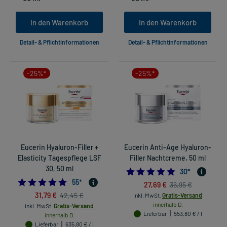
In den Warenkorb
In den Warenkorb
Detail- & Pflichtinformationen
Detail- & Pflichtinformationen
-25%*
-25%*
Eucerin Hyaluron-Filler +
Eucerin Anti-Age Hyaluron-
Elasticity Tagespflege LSF
Filler Nachtcreme, 50 ml
30, 50 ml
4.733333333333
30
*
4.836363636363636
55
*
27,69 €
36,95 €
31,79 €
42,45 €
inkl. MwSt.
Gratis-Versand
innerhalb D.
inkl. MwSt.
Gratis-Versand
Lieferbar
553,80 € / l
innerhalb D.
Lieferbar
635,80 € / l