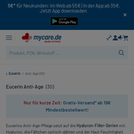
5€*
für Neukunden: Im Web ab 55€ | In der App ab 35€.
Jetzt App downloaden
Eucerin
/
Anti-Age (30)
Eucerin Anti-Age
(30)
Nur für kurze Zeit:
Gratis-Versand* ab 19€
Mindestbestellwert!
Eucerins Anti-Age-Pflege setzt auf die
Hyaluron-Filler-Serien
mit
Hyaluron, die Fältchen optisch glätten und der Haut Feuchtigkeit