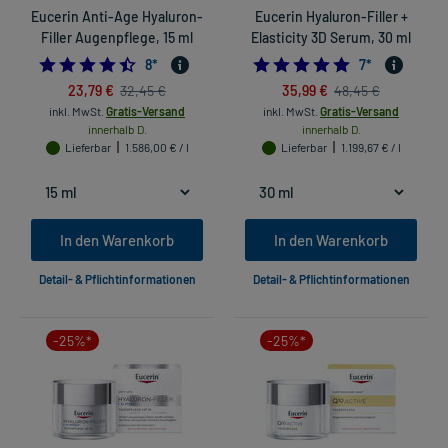
Eucerin Anti-Age Hyaluron-
Eucerin Hyaluron-Filler +
Filler Augenpflege, 15 ml
Elasticity 3D Serum, 30 ml
4.5
4.857142857142
8
*
7
*
23,79 €
35,99 €
32,45 €
48,45 €
inkl. MwSt.
Gratis-Versand
inkl. MwSt.
Gratis-Versand
innerhalb D.
innerhalb D.
Lieferbar
1.586,00 € / l
Lieferbar
1.199,67 € / l
In den Warenkorb
In den Warenkorb
Detail- & Pflichtinformationen
Detail- & Pflichtinformationen
-25%*
-25%*