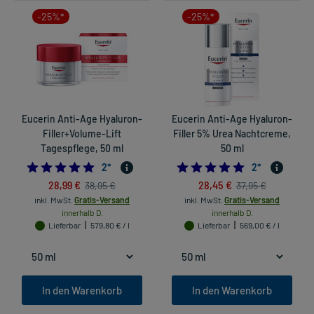
-25%*
-25%*
Eucerin Anti-Age Hyaluron-
Eucerin Anti-Age Hyaluron-
Filler+Volume-Lift
Filler 5% Urea Nachtcreme,
Tagespflege, 50 ml
50 ml
5.0
5.0
2
*
2
*
28,99 €
28,45 €
38,95 €
37,95 €
inkl. MwSt.
Gratis-Versand
inkl. MwSt.
Gratis-Versand
innerhalb D.
innerhalb D.
Lieferbar
579,80 € / l
Lieferbar
569,00 € / l
In den Warenkorb
In den Warenkorb