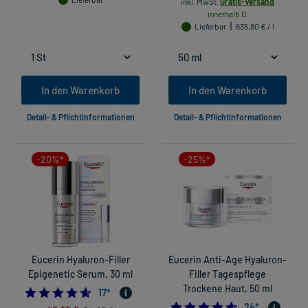
inkl. MwSt.
Gratis-Versand
innerhalb D.
Lieferbar
635,80 € / l
In den Warenkorb
In den Warenkorb
Detail- & Pflichtinformationen
Detail- & Pflichtinformationen
-20%*
-25%*
Eucerin Hyaluron-Filler
Eucerin Anti-Age Hyaluron-
Epigenetic Serum, 30 ml
Filler Tagespflege
Trockene Haut, 50 ml
4.588235294117647
17
*
4.583333333333
24
*