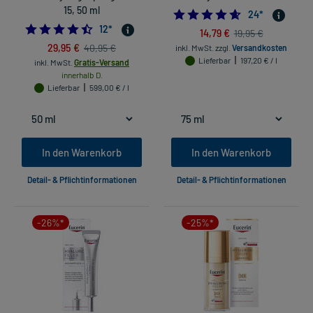
15, 50 ml
4.583333333333
24
*
4.5
12
*
14,79 €
19,95 €
29,95 €
40,95 €
inkl. MwSt.
zzgl.
Versandkosten
Lieferbar
197,20 € / l
inkl. MwSt.
Gratis-Versand
innerhalb D.
Lieferbar
599,00 € / l
In den Warenkorb
In den Warenkorb
Detail- & Pflichtinformationen
Detail- & Pflichtinformationen
-26%*
-25%*