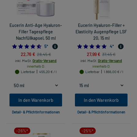
Eucerin Anti-Age Hyaluron-
Eucerin Hyaluron-Filler +
Filler Tagespflege
Elasticity Augenpflege LSF
Nachfüllkapsel, 50 ml
20, 15 ml
4.6
5.0
5
*
4
*
22,76 €
27,99 €
28,45 €
37,45 €
inkl. MwSt.
Gratis-Versand
inkl. MwSt.
Gratis-Versand
innerhalb D.
innerhalb D.
Lieferbar
455,20 € / l
Lieferbar
1.866,00 € / l
In den Warenkorb
In den Warenkorb
Detail- & Pflichtinformationen
Detail- & Pflichtinformationen
-26%*
-25%*