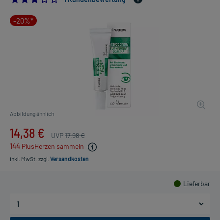
-20%*
Abbildung ähnlich
14,38 €
UVP
17,98 €
144
PlusHerzen sammeln
inkl. MwSt.
zzgl.
Versandkosten
Lieferbar