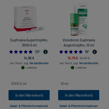
Euphrasia Augentropfen,
Visiodoron Euphrasia
30X0.5 ml
Augentropfen, 10 ml
4.96
4.94444444444
25
*
18
*
14,99 €
10,79 €
15,97 €
inkl. MwSt.
zzgl.
Versandkosten
inkl. MwSt.
zzgl.
Versandkosten
Lieferbar
Lieferbar
In den Warenkorb
In den Warenkorb
Detail- & Pflichtinformationen
Detail- & Pflichtinformationen