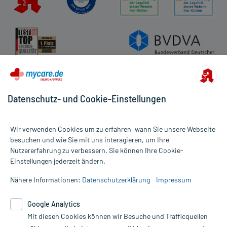
Datenschutz- und Cookie-Einstellungen
Wir verwenden Cookies um zu erfahren, wann Sie unsere Webseite
besuchen und wie Sie mit uns interagieren, um Ihre
Nutzererfahrung zu verbessern. Sie können Ihre Cookie-
Alle Preise gelten inkl. MwSt., ggf. zzgl. Versandkosten
Einstellungen jederzeit ändern.
Informationen auf dieser Website werden ausschließlich für
informative Zwecke zur Verfügung gestellt. Sie ersetzen keinesfalls
Nähere Informationen:
Datenschutzerklärung
Impressum
die Untersuchung und Behandlung durch einen Arzt. Bitte
beachten Sie, dass hierdurch weder Diagnosen gestellt noch
Google Analytics
Therapien eingeleitet werden können. | Diese Webseite benutzt
Mit diesen Cookies können wir Besuche und Trafficquellen
Google Analytics. Lesen Sie bitte dazu die wichtigen Hinweise in
unserer Datenschutzerklärung. Für den Widerruf einer Bestellung