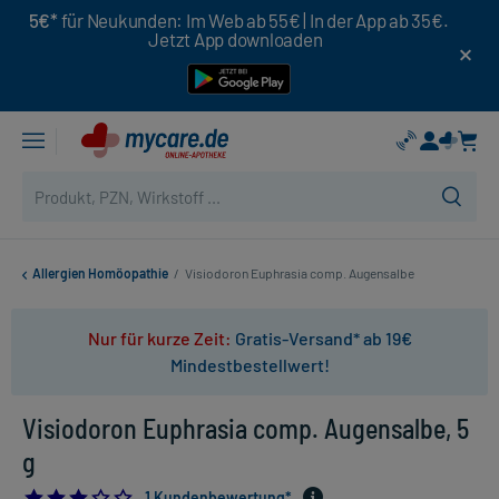
5€*
für Neukunden: Im Web ab 55€ | In der App ab 35€.
Jetzt App downloaden
Allergien Homöopathie
/
Visiodoron Euphrasia comp. Augensalbe
Nur für kurze Zeit:
Gratis-Versand* ab 19€
Mindestbestellwert!
Visiodoron Euphrasia comp. Augensalbe, 5
g
3.0
1 Kundenbewertung*