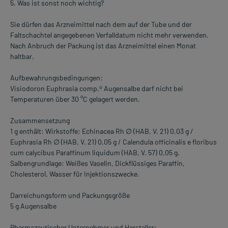
5. Was ist sonst noch wichtig?
Sie dürfen das Arzneimittel nach dem auf der Tube und der
Faltschachtel angegebenen Verfalldatum nicht mehr verwenden.
Nach Anbruch der Packung ist das Arzneimittel einen Monat
haltbar.
Aufbewahrungsbedingungen:
Visiodoron Euphrasia comp.® Augensalbe darf nicht bei
Temperaturen über 30 °C gelagert werden.
Zusammensetzung
1 g enthält: Wirkstoffe: Echinacea Rh ∅ (HAB, V. 21) 0,03 g /
Euphrasia Rh ∅ (HAB, V. 21) 0,05 g / Calendula officinalis e floribus
cum calycibus Paraffinum liquidum (HAB, V. 57) 0,05 g.
Salbengrundlage: Weißes Vaselin, Dickflüssiges Paraffin,
Cholesterol, Wasser für Injektionszwecke.
Darreichungsform und Packungsgröße
5 g Augensalbe
Pharmazeutischer Unternehmer und Hersteller: