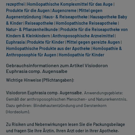
rezeptfrei
|
Homöopathische Komplexmittel für das Auge
|
Produkte für die Augen
|
Augencreme
|
Mittel gegen
Augenentzündung
|
Haus- & Reiseapotheke
|
Hausapotheke Baby
& Kinder
|
Reiseapotheke
|
Homöopathische Reiseapotheke
|
Natur- & Pflanzenheilkunde
|
Produkte für die Reiseapotheke von
Kindern & Kleinkindern
|
Anthroposophische Arzneimittel
|
Euphrasia
|
Produkte für Kinder
|
Mittel gegen gereizte Augen
|
Homöopathische Produkte aus der Apotheke
|
Homöopathie &
Anthroposophie für Augen
|
Homöopathie für Kinder
Gebrauchsinformationen zum Artikel Visiodoron
Euphrasia comp. Augensalbe
Wichtige Hinweise (Pflichtangaben):
Visiodoron Euphrasia comp. Augensalbe
. Anwendungsgebiete:
Gemäß der anthroposophischen Menschen- und Naturerkenntnis.
Dazu gehören: Bindehautentzündung und Gerstenkorn
(Hordeolum).
Zu Risiken und Nebenwirkungen lesen Sie die Packungsbeilage
und fragen Sie Ihre Ärztin, Ihren Arzt oder in Ihrer Apotheke.