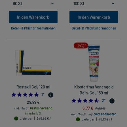
In den Warenkorb
In den Warenkorb
Detail- & Pflichtinformationen
Detail- & Pflichtinformationen
-14%*
Restaxil Gel, 120 ml
Klosterfrau Venengold
Bein-Gel, 150 ml
5.0
1
*
4.5
2
*
29,99 €
6,77 €
7,89 €
inkl. MwSt.
Gratis-Versand
innerhalb D.
inkl. MwSt.
zzgl.
Versandkosten
Lieferbar
249,92 € / l
Lieferbar
45,13 € / l