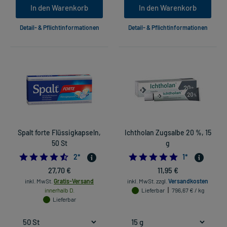
In den Warenkorb
In den Warenkorb
Detail- & Pflichtinformationen
Detail- & Pflichtinformationen
Spalt forte Flüssigkapseln,
Ichtholan Zugsalbe 20 %, 15
50 St
g
4.5
5.0
2
*
1
*
27,70 €
11,95 €
inkl. MwSt.
Gratis-Versand
inkl. MwSt.
zzgl.
Versandkosten
innerhalb D.
Lieferbar
796,67 € / kg
Lieferbar