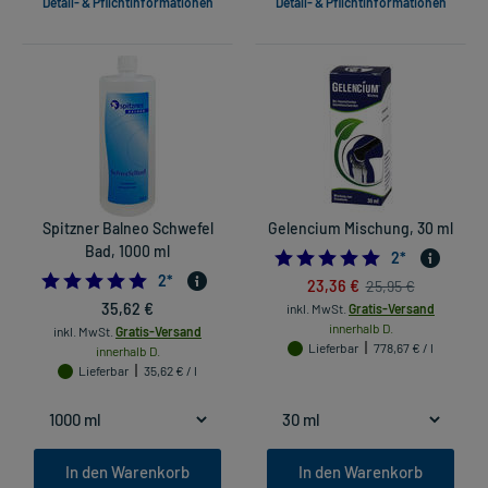
Detail- & Pflichtinformationen
Detail- & Pflichtinformationen
Spitzner Balneo Schwefel
Gelencium Mischung, 30 ml
Bad, 1000 ml
5.0
2
*
5.0
2
*
23,36 €
25,95 €
35,62 €
inkl. MwSt.
Gratis-Versand
innerhalb D.
inkl. MwSt.
Gratis-Versand
Lieferbar
778,67 € / l
innerhalb D.
Lieferbar
35,62 € / l
In den Warenkorb
In den Warenkorb