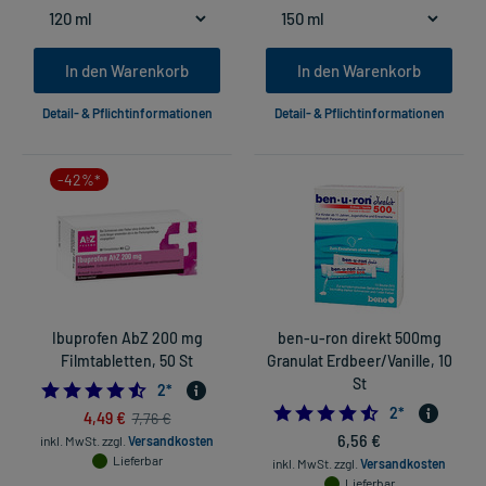
In den Warenkorb
In den Warenkorb
Detail- & Pflichtinformationen
Detail- & Pflichtinformationen
-42%*
Ibuprofen AbZ 200 mg
ben-u-ron direkt 500mg
Filmtabletten, 50 St
Granulat Erdbeer/Vanille, 10
St
4.5
2
*
4.5
2
*
4,49 €
7,76 €
6,56 €
inkl. MwSt.
zzgl.
Versandkosten
Lieferbar
inkl. MwSt.
zzgl.
Versandkosten
Lieferbar