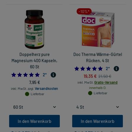
-10%*
Doppelherz pure
Doc Therma Wärme-Gürtel
Magnesium 400 Kapseln,
Rücken, 4 St
60 St
5.0
2
*
5.0
2
*
19,35 €
21,50 €
7,95 €
inkl. MwSt.
Gratis-Versand
innerhalb D.
inkl. MwSt.
zzgl.
Versandkosten
Lieferbar
Lieferbar
In den Warenkorb
In den Warenkorb