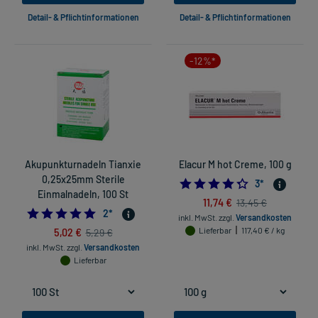
Detail- & Pflichtinformationen
Detail- & Pflichtinformationen
-12%*
Akupunkturnadeln Tianxie
Elacur M hot Creme, 100 g
0,25x25mm Sterile
4.333333333333
3
*
Einmalnadeln, 100 St
11,74 €
13,45 €
5.0
2
*
inkl. MwSt.
zzgl.
Versandkosten
5,02 €
Lieferbar
117,40 € / kg
5,29 €
inkl. MwSt.
zzgl.
Versandkosten
Lieferbar