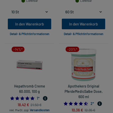
Lieferbar
Lieferbar
In den Warenkorb
In den Warenkorb
Detail- & Pflichtinformationen
Detail- & Pflichtinformationen
-14%*
-20%*
Hepathromb Creme
Apothekers Original
60.000, 100 g
PferdeMedicSalbe Dose,
600 ml
5.0
1
*
4.5
2
*
18,42 €
21,50 €
10,36 €
12,95 €
inkl. MwSt.
zzgl.
Versandkosten