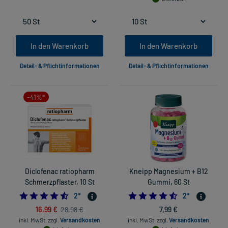
In den Warenkorb
In den Warenkorb
Detail- & Pflichtinformationen
Detail- & Pflichtinformationen
-41%*
Diclofenac ratiopharm
Kneipp Magnesium + B12
Schmerzpflaster, 10 St
Gummi, 60 St
4.5
4.5
2
*
2
*
16,99 €
7,99 €
28,98 €
inkl. MwSt.
zzgl.
Versandkosten
inkl. MwSt.
zzgl.
Versandkosten