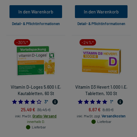
In den Warenkorb
In den Warenkorb
Detail- & Pflichtinformationen
Detail- & Pflichtinformationen
-30%*
-24%*
Vitamin D-Loges 5.600 I.E.
Vitamin D3 Hevert 1.000 I.E.
Kautabletten, 60 St
Tabletten, 100 St
4.0
5.0
3
*
1
*
25,49 €
6,67 €
36,45 €
8,89 €
inkl. MwSt.
Gratis-Versand
inkl. MwSt.
zzgl.
Versandkosten
innerhalb D.
Lieferbar
Lieferbar