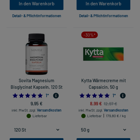
In den Warenkorb
In den Warenkorb
Detail- & Pflichtinformationen
Detail- & Pflichtinformationen
-30%*
Sovita Magnesium
Kytta Wärmecreme mit
Bisglycinat Kapseln, 120 St
Capsaicin, 50 g
5.0
5.0
1
*
1
*
9,95 €
8,99 €
12,97 €
inkl. MwSt.
zzgl.
Versandkosten
inkl. MwSt.
zzgl.
Versandkosten
Lieferbar
Lieferbar
179,80 € / kg