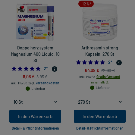
-12%*
Doppelherz system
Arthrosamin strong
Magnesium 400 Liquid, 10
Kapseln, 270 St
St
5.0
2
*
5.0
2
*
64,08 €
72,90 €
8,06 €
8,95 €
inkl. MwSt.
Gratis-Versand
innerhalb D.
inkl. MwSt.
zzgl.
Versandkosten
Lieferbar
Lieferbar
In den Warenkorb
In den Warenkorb
Detail- & Pflichtinformationen
Detail- & Pflichtinformationen