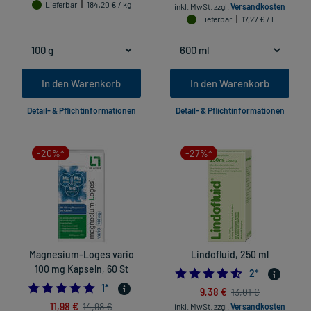
Lieferbar
184,20 € / kg
inkl. MwSt.
zzgl.
Versandkosten
Lieferbar
17,27 € / l
In den Warenkorb
In den Warenkorb
Detail- & Pflichtinformationen
Detail- & Pflichtinformationen
-20%*
-27%*
Magnesium-Loges vario
Lindofluid, 250 ml
100 mg Kapseln, 60 St
4.5
2
*
5.0
1
*
9,38 €
13,01 €
11,98 €
14,98 €
inkl. MwSt.
zzgl.
Versandkosten