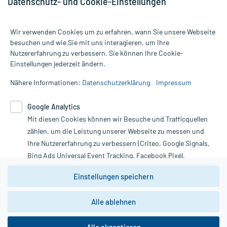
Datenschutz- und Cookie-Einstellungen
Wir verwenden Cookies um zu erfahren, wann Sie unsere Webseite
besuchen und wie Sie mit uns interagieren, um Ihre
Nutzererfahrung zu verbessern. Sie können Ihre Cookie-
Alle Preise gelten inkl. MwSt., ggf. zzgl. Versandkosten
Einstellungen jederzeit ändern.
Informationen auf dieser Website werden ausschließlich für
informative Zwecke zur Verfügung gestellt. Sie ersetzen keinesfalls
Nähere Informationen:
Datenschutzerklärung
Impressum
die Untersuchung und Behandlung durch einen Arzt. Bitte
beachten Sie, dass hierdurch weder Diagnosen gestellt noch
Google Analytics
Therapien eingeleitet werden können. | Diese Webseite benutzt
Google Analytics. Lesen Sie bitte dazu die wichtigen Hinweise in
Mit diesen Cookies können wir Besuche und Trafficquellen
unserer Datenschutzerklärung. Für den Widerruf einer Bestellung
zählen, um die Leistung unserer Webseite zu messen und
nutzen Sie das Formular:
Ihre Nutzererfahrung zu verbessern (Criteo, Google Signals,
Bing Ads Universal Event Tracking, Facebook Pixel,
Vertrag widerrufen
Youtube-Social Plugin).
Einstellungen speichern
Wir weisen darauf hin, dass die
Datenschutzbestimmungen von
Google Analytics
nicht
*Hinweise zu unseren Aktionen und Bewertungen
Alle ablehnen
zwingend den Europäischen Anforderungen gem. EU-
DSGVO genügen und ein Datentransfer in Drittstaaten bzw.
die USA nicht ausgeschlossen werden kann. Wie die