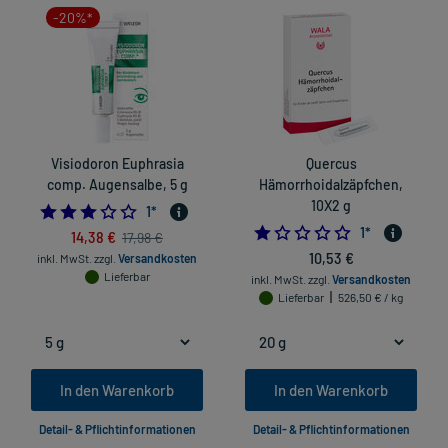
-20%*
Visiodoron Euphrasia
Quercus
comp. Augensalbe, 5 g
Hämorrhoidalzäpfchen,
10X2 g
3.0
1
*
1.0
1
*
14,38 €
17,98 €
10,53 €
inkl. MwSt.
zzgl.
Versandkosten
Lieferbar
inkl. MwSt.
zzgl.
Versandkosten
Lieferbar
526,50 € / kg
In den Warenkorb
In den Warenkorb
Detail- & Pflichtinformationen
Detail- & Pflichtinformationen