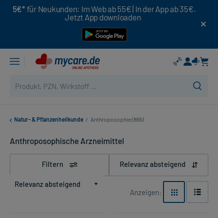
5€*
für Neukunden: Im Web ab 55€ | In der App ab 35€.
Jetzt App downloaden
Natur- & Pflanzenheilkunde
/
Anthroposophie (866)
Anthroposophische Arzneimittel
Filtern
Relevanz absteigend
Relevanz absteigend
Anzeigen: