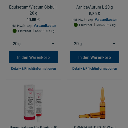
Equisetum/Viscum Globuli,
Arnica/Aurum I, 20 g
20 g
9,89 €
10,96 €
inkl. MwSt.
zzgl.
Versandkosten
Lieferbar
494,50 € / kg
inkl. MwSt.
zzgl.
Versandkosten
Lieferbar
548,00 € / kg
In den Warenkorb
In den Warenkorb
Detail- & Pflichtinformationen
Detail- & Pflichtinformationen
Nasenbalsam für Kinder, 10
OVARIA GL D30, 10X1 ml