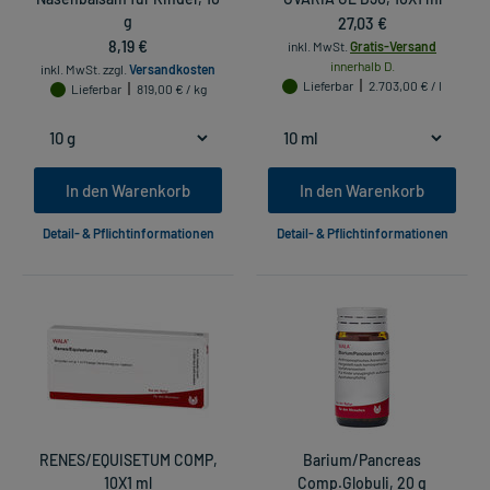
g
27,03 €
8,19 €
inkl. MwSt.
Gratis-Versand
innerhalb D.
inkl. MwSt.
zzgl.
Versandkosten
Lieferbar
2.703,00 € / l
Lieferbar
819,00 € / kg
In den Warenkorb
In den Warenkorb
Detail- & Pflichtinformationen
Detail- & Pflichtinformationen
RENES/EQUISETUM COMP,
Barium/Pancreas
10X1 ml
Comp.Globuli, 20 g