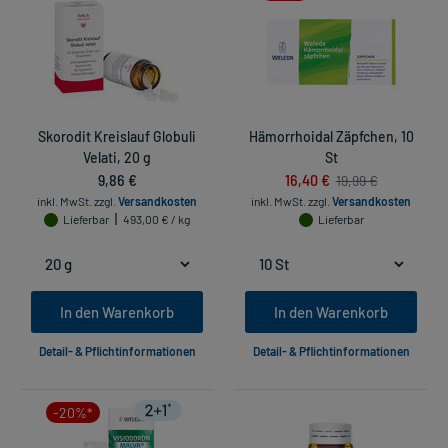
Skorodit Kreislauf Globuli
Hämorrhoidal Zäpfchen, 10
Velati, 20 g
St
9,86 €
16,40 €
19,99 €
inkl. MwSt.
zzgl.
Versandkosten
inkl. MwSt.
zzgl.
Versandkosten
Lieferbar
493,00 € / kg
Lieferbar
In den Warenkorb
In den Warenkorb
Detail- & Pflichtinformationen
Detail- & Pflichtinformationen
-20%*