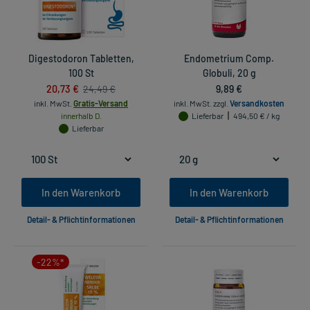
Digestodoron Tabletten,
Endometrium Comp.
100 St
Globuli, 20 g
20,73 €
9,89 €
24,49 €
inkl. MwSt.
Gratis-Versand
inkl. MwSt.
zzgl.
Versandkosten
innerhalb D.
Lieferbar
494,50 € / kg
Lieferbar
In den Warenkorb
In den Warenkorb
Detail- & Pflichtinformationen
Detail- & Pflichtinformationen
-22%*