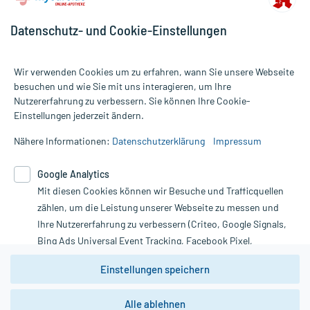
Datenschutz- und Cookie-Einstellungen
Wir verwenden Cookies um zu erfahren, wann Sie unsere Webseite
besuchen und wie Sie mit uns interagieren, um Ihre
Nutzererfahrung zu verbessern. Sie können Ihre Cookie-
Alle Preise gelten inkl. MwSt., ggf. zzgl. Versandkosten
Einstellungen jederzeit ändern.
Informationen auf dieser Website werden ausschließlich für
informative Zwecke zur Verfügung gestellt. Sie ersetzen keinesfalls
Nähere Informationen:
Datenschutzerklärung
Impressum
die Untersuchung und Behandlung durch einen Arzt. Bitte
beachten Sie, dass hierdurch weder Diagnosen gestellt noch
Google Analytics
Therapien eingeleitet werden können. | Diese Webseite benutzt
Mit diesen Cookies können wir Besuche und Trafficquellen
Google Analytics. Lesen Sie bitte dazu die wichtigen Hinweise in
unserer Datenschutzerklärung. Für den Widerruf einer Bestellung
zählen, um die Leistung unserer Webseite zu messen und
nutzen Sie das Formular:
Ihre Nutzererfahrung zu verbessern (Criteo, Google Signals,
Bing Ads Universal Event Tracking, Facebook Pixel,
Vertrag widerrufen
Youtube-Social Plugin).
Einstellungen speichern
Wir weisen darauf hin, dass die
Datenschutzbestimmungen von
Google Analytics
nicht
Alle ablehnen
*Hinweise zu unseren Aktionen und Bewertungen
zwingend den Europäischen Anforderungen gem. EU-