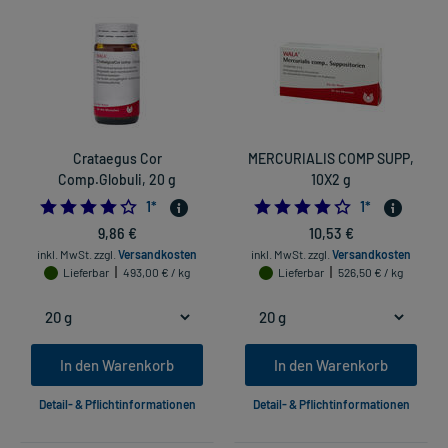
Crataegus Cor
MERCURIALIS COMP SUPP,
Comp.Globuli, 20 g
10X2 g
4.0
4.0
1
*
1
*
9,86 €
10,53 €
inkl. MwSt.
zzgl.
Versandkosten
inkl. MwSt.
zzgl.
Versandkosten
Lieferbar
493,00 € / kg
Lieferbar
526,50 € / kg
In den Warenkorb
In den Warenkorb
Detail- & Pflichtinformationen
Detail- & Pflichtinformationen