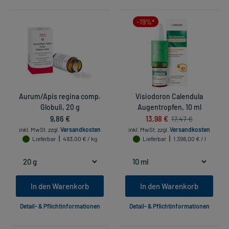
-19%*
Aurum/Apis regina comp.
Visiodoron Calendula
Globuli, 20 g
Augentropfen, 10 ml
9,86 €
13,98 €
17,47 €
inkl. MwSt.
zzgl.
Versandkosten
inkl. MwSt.
zzgl.
Versandkosten
Lieferbar
493,00 € / kg
Lieferbar
1.398,00 € / l
In den Warenkorb
In den Warenkorb
Detail- & Pflichtinformationen
Detail- & Pflichtinformationen