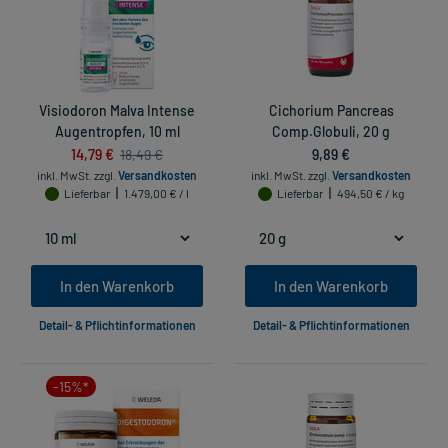
Visiodoron Malva Intense
Cichorium Pancreas
Augentropfen, 10 ml
Comp.Globuli, 20 g
14,79 €
9,89 €
18,49 €
inkl. MwSt.
zzgl.
Versandkosten
inkl. MwSt.
zzgl.
Versandkosten
Lieferbar
1.479,00 € / l
Lieferbar
494,50 € / kg
In den Warenkorb
In den Warenkorb
Detail- & Pflichtinformationen
Detail- & Pflichtinformationen
-15%*