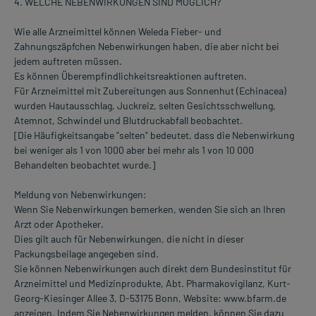
4. WELCHE NEBENWIRKUNGEN SIND MÖGLICH?
Wie alle Arzneimittel können Weleda Fieber- und
Zahnungszäpfchen Nebenwirkungen haben, die aber nicht bei
jedem auftreten müssen.
Es können Überempfindlichkeitsreaktionen auftreten.
Für Arzneimittel mit Zubereitungen aus Sonnenhut (Echinacea)
wurden Hautausschlag, Juckreiz, selten Gesichtsschwellung,
Atemnot, Schwindel und Blutdruckabfall beobachtet.
[Die Häufigkeitsangabe "selten" bedeutet, dass die Nebenwirkung
bei weniger als 1 von 1000 aber bei mehr als 1 von 10 000
Behandelten beobachtet wurde.]
Meldung von Nebenwirkungen:
Wenn Sie Nebenwirkungen bemerken, wenden Sie sich an Ihren
Arzt oder Apotheker.
Dies gilt auch für Nebenwirkungen, die nicht in dieser
Packungsbeilage angegeben sind.
Sie können Nebenwirkungen auch direkt dem Bundesinstitut für
Arzneimittel und Medizinprodukte, Abt. Pharmakovigilanz, Kurt-
Georg-Kiesinger Allee 3, D-53175 Bonn, Website: www.bfarm.de
anzeigen. Indem Sie Nebenwirkungen melden, können Sie dazu