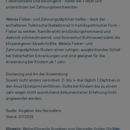
Fiebersenkend und beruhigend - helfen bei Fieber und
unterstützen bei Zahnungsbeschwerden.
Weleda Fieber- und Zahnungszäpfchen helfen - dank der
enthaltenen Tollkirsche (Belladonna) in homöopathischer Form -
Fieber zu senken. Kamille wirkt entzündungshemmend und
dadurch schmerzlindernd, und Sonnenhut (Echinacea) stärkt die
körpereigenen Abwehrkräfte. Weleda Fieber- und
Zahnungszäpfchen fördern einen ruhigen, ausgleichenden Schlaf
bei fieberhaften Erkrankungen und sind geeignet für die
Anwendung bei Kindern ab 1 Jahr.
Dosierung und Art der Anwendung:
Soweit nicht anders verordnet, 2- bis 4-mal täglich 1 Zäpfchen in
den Anus (Enddarm) einführen. Sollte bei Kindern bis zu einem
Jahr wegen nicht ausreichend dokumentierter Erfahrung nicht
angewendet werden.
Quelle: Angaben des Herstellers
Stand: 07/2026
Hinweis:
Weiterführende Angaben zum Hersteller finden Sie
hier
.