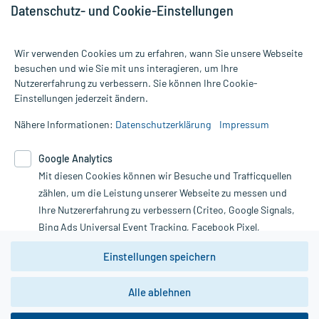
Datenschutz- und Cookie-Einstellungen
Wir verwenden Cookies um zu erfahren, wann Sie unsere Webseite
besuchen und wie Sie mit uns interagieren, um Ihre
Nutzererfahrung zu verbessern. Sie können Ihre Cookie-
Alle Preise gelten inkl. MwSt., ggf. zzgl. Versandkosten
Einstellungen jederzeit ändern.
Informationen auf dieser Website werden ausschließlich für
informative Zwecke zur Verfügung gestellt. Sie ersetzen keinesfalls
Nähere Informationen:
Datenschutzerklärung
Impressum
die Untersuchung und Behandlung durch einen Arzt. Bitte
beachten Sie, dass hierdurch weder Diagnosen gestellt noch
Google Analytics
Therapien eingeleitet werden können. | Diese Webseite benutzt
Google Analytics. Lesen Sie bitte dazu die wichtigen Hinweise in
Mit diesen Cookies können wir Besuche und Trafficquellen
unserer Datenschutzerklärung. Für den Widerruf einer Bestellung
zählen, um die Leistung unserer Webseite zu messen und
nutzen Sie das Formular:
Ihre Nutzererfahrung zu verbessern (Criteo, Google Signals,
Bing Ads Universal Event Tracking, Facebook Pixel,
Vertrag widerrufen
Youtube-Social Plugin).
Einstellungen speichern
Wir weisen darauf hin, dass die
Datenschutzbestimmungen von
Google Analytics
nicht
*Hinweise zu unseren Aktionen und Bewertungen
Alle ablehnen
zwingend den Europäischen Anforderungen gem. EU-
DSGVO genügen und ein Datentransfer in Drittstaaten bzw.
die USA nicht ausgeschlossen werden kann. Wie die