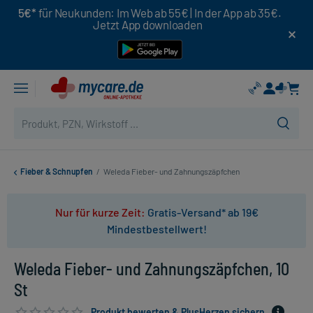
5€*
für Neukunden: Im Web ab 55€ | In der App ab 35€.
Jetzt App downloaden
Fieber & Schnupfen
/
Weleda Fieber- und Zahnungszäpfchen
Nur für kurze Zeit:
Gratis-Versand* ab 19€
Mindestbestellwert!
Weleda Fieber- und Zahnungszäpfchen, 10
St
Produkt bewerten & PlusHerzen sichern