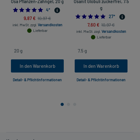
Osa Pflanzen-Zahngel, 20 g
Osanit Globuli zuckerfrei, 7.5
g
5.0
4
*
4.8888888888888
27
*
9,87 €
10,97 €
7,60 €
10,97 €
inkl. MwSt.
zzgl.
Versandkosten
Lieferbar
inkl. MwSt.
zzgl.
Versandkosten
Lieferbar
In den Warenkorb
In den Warenkorb
Detail- & Pflichtinformationen
Detail- & Pflichtinformationen