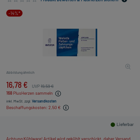
-14%*
Abbildung ähnlich
16,78 €
UVP
19,59 €
168
PlusHerzen sammeln
inkl. MwSt.
zzgl.
Versandkosten
Beschaffungskosten: 2,50 €
Lieferbar
Achtung Kühlware! Artikel wird gekühlt verschickt, daher Versand