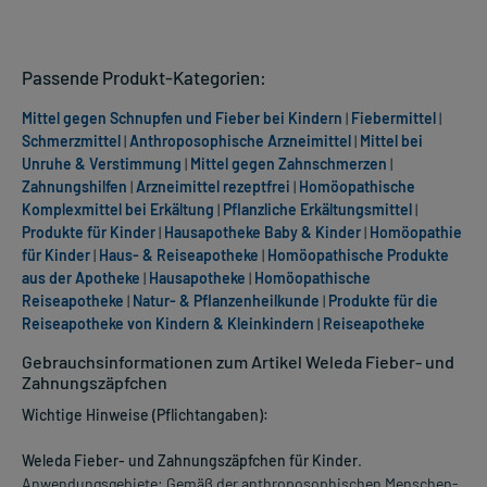
Passende Produkt-Kategorien:
Mittel gegen Schnupfen und Fieber bei Kindern
|
Fiebermittel
|
Schmerzmittel
|
Anthroposophische Arzneimittel
|
Mittel bei
Unruhe & Verstimmung
|
Mittel gegen Zahnschmerzen
|
Zahnungshilfen
|
Arzneimittel rezeptfrei
|
Homöopathische
Komplexmittel bei Erkältung
|
Pflanzliche Erkältungsmittel
|
Produkte für Kinder
|
Hausapotheke Baby & Kinder
|
Homöopathie
für Kinder
|
Haus- & Reiseapotheke
|
Homöopathische Produkte
aus der Apotheke
|
Hausapotheke
|
Homöopathische
Reiseapotheke
|
Natur- & Pflanzenheilkunde
|
Produkte für die
Reiseapotheke von Kindern & Kleinkindern
|
Reiseapotheke
Gebrauchsinformationen zum Artikel Weleda Fieber- und
Zahnungszäpfchen
Wichtige Hinweise (Pflichtangaben):
Weleda Fieber- und Zahnungszäpfchen für Kinder
.
Anwendungsgebiete: Gemäß der anthroposophischen Menschen-