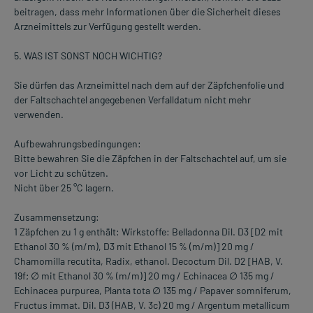
beitragen, dass mehr Informationen über die Sicherheit dieses
Arzneimittels zur Verfügung gestellt werden.
5. WAS IST SONST NOCH WICHTIG?
Sie dürfen das Arzneimittel nach dem auf der Zäpfchenfolie und
der Faltschachtel angegebenen Verfalldatum nicht mehr
verwenden.
Aufbewahrungsbedingungen:
Bitte bewahren Sie die Zäpfchen in der Faltschachtel auf, um sie
vor Licht zu schützen.
Nicht über 25 °C lagern.
Zusammensetzung:
1 Zäpfchen zu 1 g enthält: Wirkstoffe: Belladonna Dil. D3 [D2 mit
Ethanol 30 % (m/m), D3 mit Ethanol 15 % (m/m)] 20 mg /
Chamomilla recutita, Radix, ethanol. Decoctum Dil. D2 [HAB, V.
19f; ∅ mit Ethanol 30 % (m/m)] 20 mg / Echinacea ∅ 135 mg /
Echinacea purpurea, Planta tota ∅ 135 mg / Papaver somniferum,
Fructus immat. Dil. D3 (HAB, V. 3c) 20 mg / Argentum metallicum