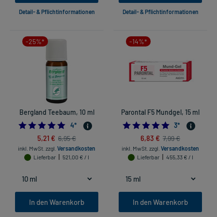
Detail- & Pflichtinformationen
Detail- & Pflichtinformationen
-25%*
-14%*
Bergland Teebaum, 10 ml
Parontal F5 Mundgel, 15 ml
4.75
5.0
4
*
3
*
5,21 €
6,83 €
6,95 €
7,99 €
inkl. MwSt.
zzgl.
Versandkosten
inkl. MwSt.
zzgl.
Versandkosten
Lieferbar
521,00 € / l
Lieferbar
455,33 € / l
In den Warenkorb
In den Warenkorb