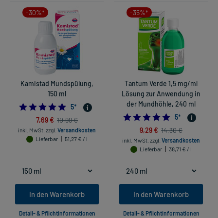
-30%*
-35%*
Kamistad Mundspülung,
Tantum Verde 1,5 mg/ml
150 ml
Lösung zur Anwendung in
der Mundhöhle, 240 ml
5.0
5
*
5.0
5
*
7,69 €
10,99 €
9,29 €
14,30 €
inkl. MwSt.
zzgl.
Versandkosten
Lieferbar
51,27 € / l
inkl. MwSt.
zzgl.
Versandkosten
Lieferbar
38,71 € / l
In den Warenkorb
In den Warenkorb
Detail- & Pflichtinformationen
Detail- & Pflichtinformationen