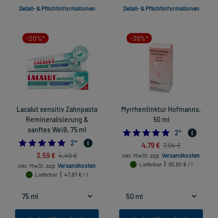
Detail- & Pflichtinformationen
Detail- & Pflichtinformationen
-20%*
-39%*
Lacalut sensitiv Zahnpasta
Myrrhentinktur Hofmanns,
Remineralisierung &
50 ml
sanftes Weiß, 75 ml
5.0
2
*
5.0
2
*
4,79 €
7,94 €
3,59 €
4,49 €
inkl. MwSt.
zzgl.
Versandkosten
Lieferbar
95,80 € / l
inkl. MwSt.
zzgl.
Versandkosten
Lieferbar
47,87 € / l