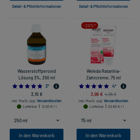
Detail- & Pflichtinformationen
Detail- & Pflichtinformationen
-20%*
Wasserstoffperoxid
Weleda Ratanhia-
Lösung 3%, 250 ml
Zahncreme, 75 ml
5.0
4.75
3
*
4
*
3,15 €
3,96 €
4,95 €
inkl. MwSt.
zzgl.
Versandkosten
inkl. MwSt.
zzgl.
Versandkosten
Lieferbar
12,60 € / l
Lieferbar
52,80 € / l
In den Warenkorb
In den Warenkorb