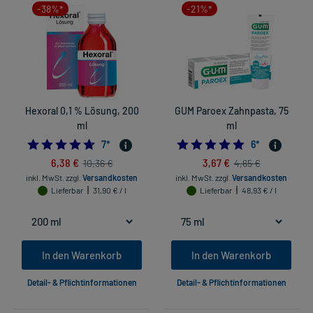
-38%*
-21%*
Hexoral 0,1 % Lösung, 200
GUM Paroex Zahnpasta, 75
ml
ml
4.714285714285714
5.0
7
*
6
*
6,38 €
3,67 €
10,36 €
4,65 €
inkl. MwSt.
zzgl.
Versandkosten
inkl. MwSt.
zzgl.
Versandkosten
Lieferbar
31,90 € / l
Lieferbar
48,93 € / l
In den Warenkorb
In den Warenkorb
Detail- & Pflichtinformationen
Detail- & Pflichtinformationen