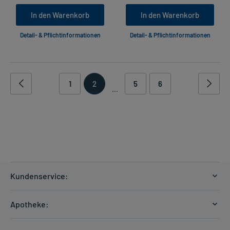
In den Warenkorb
In den Warenkorb
Detail- & Pflichtinformationen
Detail- & Pflichtinformationen
1
2
5
6
...
Kundenservice:
Versandkosten
Apotheke:
Zahlungsarten
Ratgeber
Kontakt