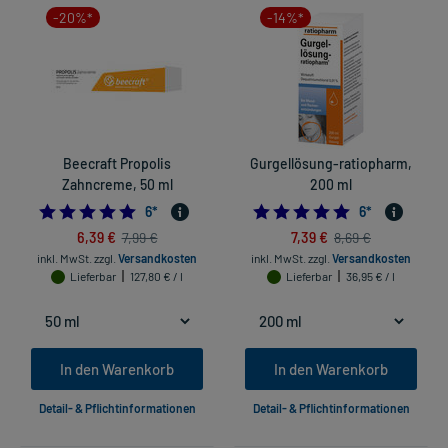
-20%*
-14%*
Beecraft Propolis
Gurgellösung-ratiopharm,
Zahncreme, 50 ml
200 ml
5.0
5.0
6
*
6
*
6,39 €
7,39 €
7,99 €
8,69 €
inkl. MwSt.
zzgl.
Versandkosten
inkl. MwSt.
zzgl.
Versandkosten
Lieferbar
127,80 € / l
Lieferbar
36,95 € / l
In den Warenkorb
In den Warenkorb
Detail- & Pflichtinformationen
Detail- & Pflichtinformationen