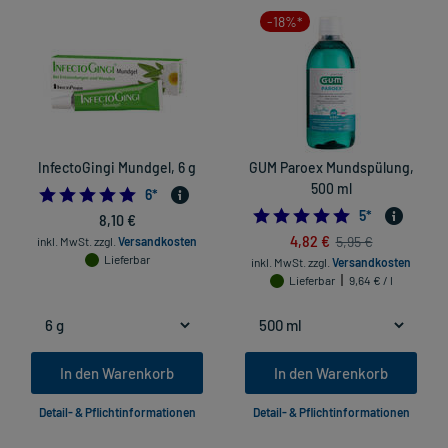
-18%*
InfectoGingi Mundgel, 6 g
GUM Paroex Mundspülung,
500 ml
4.833333333333333
6
*
5.0
5
*
8,10 €
4,82 €
5,95 €
inkl. MwSt.
zzgl.
Versandkosten
Lieferbar
inkl. MwSt.
zzgl.
Versandkosten
Lieferbar
9,64 € / l
In den Warenkorb
In den Warenkorb
Detail- & Pflichtinformationen
Detail- & Pflichtinformationen