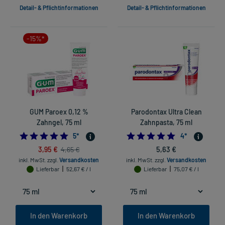
Detail- & Pflichtinformationen
Detail- & Pflichtinformationen
-15%*
GUM Paroex 0,12 %
Parodontax Ultra Clean
Zahngel, 75 ml
Zahnpasta, 75 ml
4.8
5.0
5
*
4
*
3,95 €
5,63 €
4,65 €
inkl. MwSt.
zzgl.
Versandkosten
inkl. MwSt.
zzgl.
Versandkosten
Lieferbar
52,67 € / l
Lieferbar
75,07 € / l
In den Warenkorb
In den Warenkorb