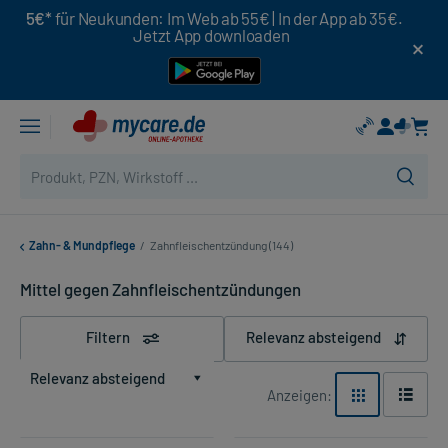
5€*
für Neukunden: Im Web ab 55€ | In der App ab 35€.
Jetzt App downloaden
Zahn- & Mundpflege
/
Zahnfleischentzündung (144)
Mittel gegen Zahnfleischentzündungen
Filtern
Relevanz absteigend
Relevanz absteigend
Anzeigen: