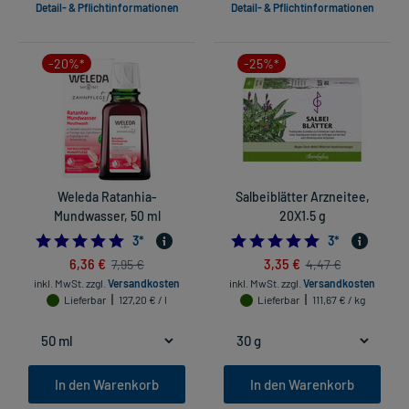
Detail- & Pflichtinformationen
Detail- & Pflichtinformationen
-20%*
-25%*
Weleda Ratanhia-
Salbeiblätter Arzneitee,
Mundwasser, 50 ml
20X1.5 g
5.0
5.0
3
*
3
*
6,36 €
3,35 €
7,95 €
4,47 €
inkl. MwSt.
zzgl.
Versandkosten
inkl. MwSt.
zzgl.
Versandkosten
Lieferbar
127,20 € / l
Lieferbar
111,67 € / kg
In den Warenkorb
In den Warenkorb