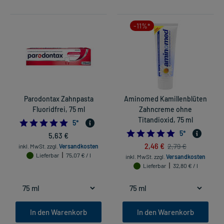
-11%*
Parodontax Zahnpasta
Aminomed Kamillenblüten
Fluoridfrei, 75 ml
Zahncreme ohne
Titandioxid, 75 ml
5.0
5
*
4.8
5
*
5,63 €
2,46 €
2,79 €
inkl. MwSt.
zzgl.
Versandkosten
Lieferbar
75,07 € / l
inkl. MwSt.
zzgl.
Versandkosten
Lieferbar
32,80 € / l
In den Warenkorb
In den Warenkorb