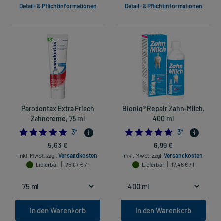
Detail- & Pflichtinformationen
Detail- & Pflichtinformationen
Parodontax Extra Frisch
Bioniq® Repair Zahn-Milch,
Zahncreme, 75 ml
400 ml
5.0
4.666666666666
3
*
3
*
5,63 €
6,99 €
inkl. MwSt.
zzgl.
Versandkosten
inkl. MwSt.
zzgl.
Versandkosten
Lieferbar
75,07 € / l
Lieferbar
17,48 € / l
In den Warenkorb
In den Warenkorb