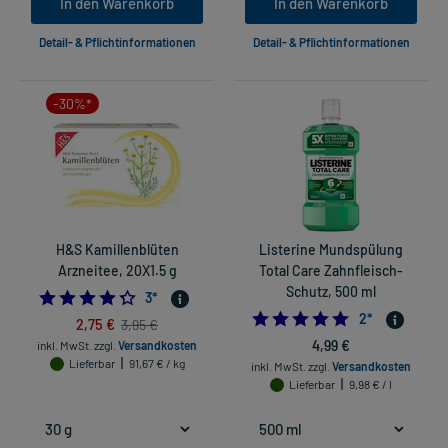
In den Warenkorb
In den Warenkorb
Detail- & Pflichtinformationen
Detail- & Pflichtinformationen
-30%*
H&S Kamillenblüten
Listerine Mundspülung
Arzneitee, 20X1.5 g
Total Care Zahnfleisch-
Schutz, 500 ml
4.333333333333333
3
*
5.0
2
*
2,75 €
3,95 €
4,99 €
inkl. MwSt.
zzgl.
Versandkosten
Lieferbar
91,67 € / kg
inkl. MwSt.
zzgl.
Versandkosten
Lieferbar
9,98 € / l