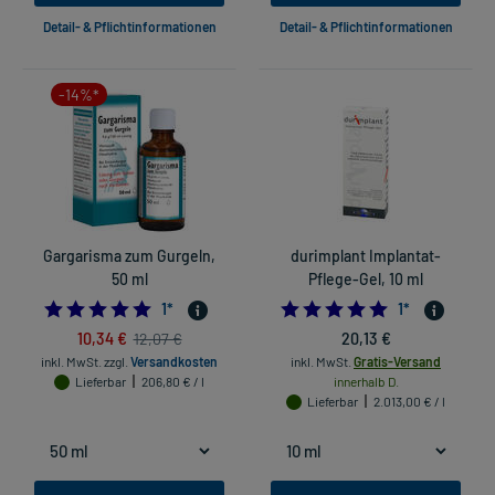
Detail- & Pflichtinformationen
Detail- & Pflichtinformationen
-14%*
Gargarisma zum Gurgeln,
durimplant Implantat-
50 ml
Pflege-Gel, 10 ml
5.0
5.0
1
*
1
*
10,34 €
20,13 €
12,07 €
inkl. MwSt.
zzgl.
Versandkosten
inkl. MwSt.
Gratis-Versand
Lieferbar
206,80 € / l
innerhalb D.
Lieferbar
2.013,00 € / l