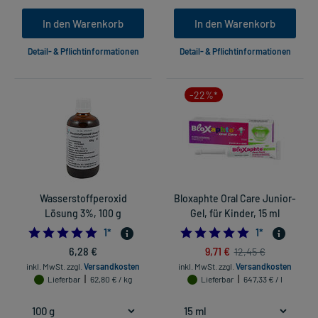
In den Warenkorb
In den Warenkorb
Detail- & Pflichtinformationen
Detail- & Pflichtinformationen
-22%*
Wasserstoffperoxid
Bloxaphte Oral Care Junior-
Lösung 3%, 100 g
Gel, für Kinder, 15 ml
5.0
5.0
1
*
1
*
6,28 €
9,71 €
12,45 €
inkl. MwSt.
zzgl.
Versandkosten
inkl. MwSt.
zzgl.
Versandkosten
Lieferbar
62,80 € / kg
Lieferbar
647,33 € / l