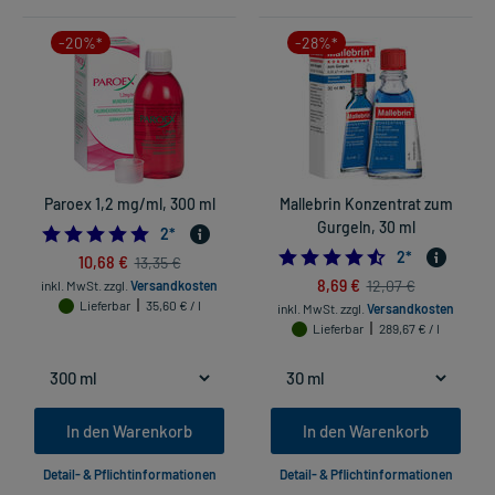
-20%*
-28%*
Paroex 1,2 mg/ml, 300 ml
Mallebrin Konzentrat zum
Gurgeln, 30 ml
5.0
2
*
4.5
2
*
10,68 €
13,35 €
8,69 €
12,07 €
inkl. MwSt.
zzgl.
Versandkosten
Lieferbar
35,60 € / l
inkl. MwSt.
zzgl.
Versandkosten
Lieferbar
289,67 € / l
In den Warenkorb
In den Warenkorb
Detail- & Pflichtinformationen
Detail- & Pflichtinformationen