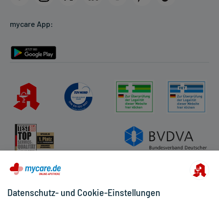
Cookie-Einstellungen
mycare App:
Rückgabe/Widerruf
Barrierefreiheitserklärung
Datenschutz- und Cookie-Einstellungen