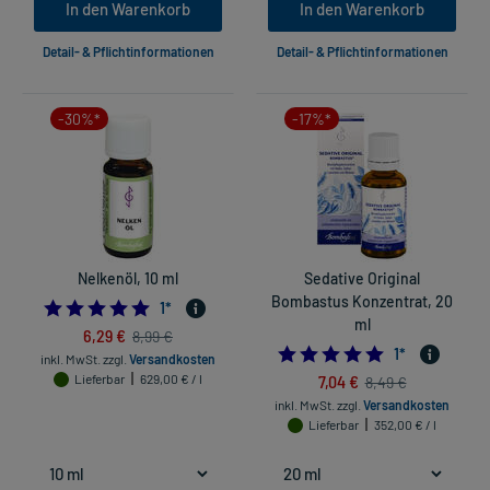
In den Warenkorb
In den Warenkorb
Detail- & Pflichtinformationen
Detail- & Pflichtinformationen
-30%*
-17%*
Nelkenöl, 10 ml
Sedative Original
Bombastus Konzentrat, 20
5.0
1
*
ml
6,29 €
8,99 €
5.0
1
*
inkl. MwSt.
zzgl.
Versandkosten
Lieferbar
629,00 € / l
7,04 €
8,49 €
inkl. MwSt.
zzgl.
Versandkosten
Lieferbar
352,00 € / l