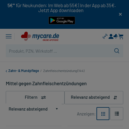
5€*
für Neukunden: Im Web ab 55€ | In der App ab 35€.
Jetzt App downloaden
Zahn- & Mundpflege
/
Zahnfleischentzündung (144)
Mittel gegen Zahnfleischentzündungen
Filtern
Relevanz absteigend
Relevanz absteigend
Anzeigen: