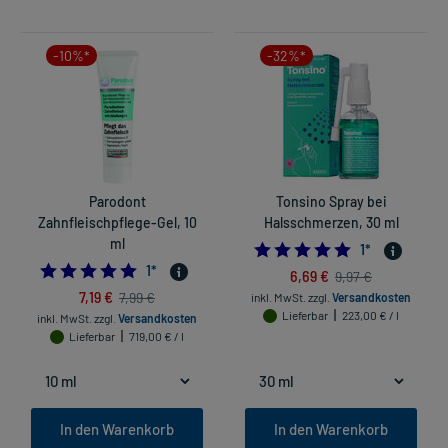
-10%*
-32%*
Parodont
Tonsino Spray bei
Zahnfleischpflege-Gel, 10
Halsschmerzen, 30 ml
ml
5.0
1
*
5.0
1
*
6,69 €
9,97 €
7,19 €
7,99 €
inkl. MwSt.
zzgl.
Versandkosten
Lieferbar
223,00 € / l
inkl. MwSt.
zzgl.
Versandkosten
Lieferbar
719,00 € / l
In den Warenkorb
In den Warenkorb