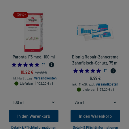
-39%*
Parontal F5 med, 100 ml
Bioniq Repair-Zahncreme
Zahnfleisch-Schutz, 75 ml
5.0
1
*
5.0
1
*
10,22 €
16,99 €
6,99 €
inkl. MwSt.
zzgl.
Versandkosten
Lieferbar
102,20 € / l
inkl. MwSt.
zzgl.
Versandkosten
Lieferbar
93,20 € / l
In den Warenkorb
In den Warenkorb
Detail- & Pflichtinformationen
Detail- & Pflichtinformationen