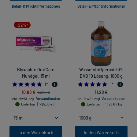
Detail- & Pflichtinformationen
Detail- & Pflichtinformationen
-22%*
Bloxaphte Oral Care
Wasserstoffperoxid 3%
Mundgel, 15 ml
DAB 10 Lösung, 1000 g
5.0
5.0
1
*
1
*
10,88 €
11,28 €
13,95 €
inkl. MwSt.
zzgl.
Versandkosten
inkl. MwSt.
zzgl.
Versandkosten
Lieferbar
725,33 € / l
Lieferbar
11,28 € / kg
In den Warenkorb
In den Warenkorb