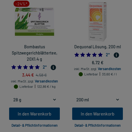
-24%*
Bombastus
Dequonal Lösung, 200 ml
Spitzwegerichblättertee,
5.0
2
*
20X1.4 g
6,72 €
5.0
2
*
inkl. MwSt.
zzgl.
Versandkosten
3,44 €
Lieferbar
33,60 € / l
4,58 €
inkl. MwSt.
zzgl.
Versandkosten
Lieferbar
122,86 € / kg
In den Warenkorb
In den Warenkorb
Detail- & Pflichtinformationen
Detail- & Pflichtinformationen