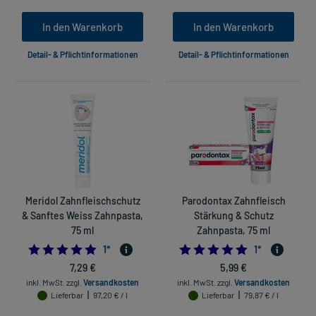
In den Warenkorb
In den Warenkorb
Detail- & Pflichtinformationen
Detail- & Pflichtinformationen
Meridol Zahnfleischschutz
Parodontax Zahnfleisch
& Sanftes Weiss Zahnpasta,
Stärkung & Schutz
75 ml
Zahnpasta, 75 ml
5.0
5.0
1
*
1
*
7,29 €
5,99 €
inkl. MwSt.
zzgl.
Versandkosten
inkl. MwSt.
zzgl.
Versandkosten
Lieferbar
97,20 € / l
Lieferbar
79,87 € / l