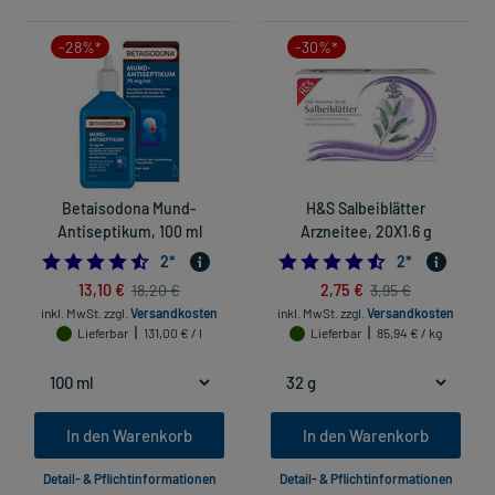
-28%*
-30%*
Betaisodona Mund-
H&S Salbeiblätter
Antiseptikum, 100 ml
Arzneitee, 20X1.6 g
4.5
4.5
2
*
2
*
13,10 €
2,75 €
18,20 €
3,95 €
inkl. MwSt.
zzgl.
Versandkosten
inkl. MwSt.
zzgl.
Versandkosten
Lieferbar
131,00 € / l
Lieferbar
85,94 € / kg
In den Warenkorb
In den Warenkorb
Detail- & Pflichtinformationen
Detail- & Pflichtinformationen