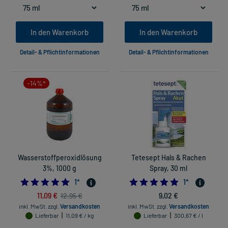
In den Warenkorb
In den Warenkorb
Detail- & Pflichtinformationen
Detail- & Pflichtinformationen
-14%*
Wasserstoffperoxidlösung
Tetesept Hals & Rachen
3%, 1000 g
Spray, 30 ml
5.0
5.0
1
*
1
*
11,09 €
9,02 €
12,95 €
inkl. MwSt.
zzgl.
Versandkosten
inkl. MwSt.
zzgl.
Versandkosten
Lieferbar
11,09 € / kg
Lieferbar
300,67 € / l