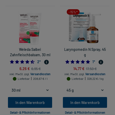
-15%*
Weleda Salbei
Laryngomedin N Spray, 45
Zahnfleischbalsam, 30 ml
g
4.5
5.0
2
*
1
*
6,26 €
14,77 €
6,95 €
17,50 €
inkl. MwSt.
zzgl.
Versandkosten
inkl. MwSt.
zzgl.
Versandkosten
Lieferbar
208,67 € / l
Lieferbar
328,22 € / kg
In den Warenkorb
In den Warenkorb
Detail- & Pflichtinformationen
Detail- & Pflichtinformationen