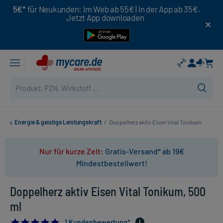
5€*
für Neukunden: Im Web ab 55€ | In der App ab 35€.
Jetzt App downloaden
Energie & geistige Leistungskraft
/
Doppelherz aktiv Eisen Vital Tonikum
Nur für kurze Zeit:
Gratis-Versand* ab 19€
Mindestbestellwert!
Doppelherz aktiv Eisen Vital Tonikum, 500
ml
5.0
1 Kundenbewertung*