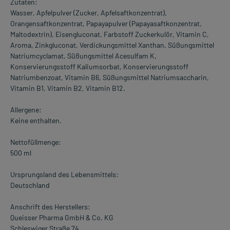
Zutaten:
Wasser, Apfelpulver (Zucker, Apfelsaftkonzentrat),
Orangensaftkonzentrat, Papayapulver (Papayasaftkonzentrat,
Maltodextrin), Eisengluconat, Farbstoff Zuckerkulör, Vitamin C,
Aroma, Zinkgluconat, Verdickungsmittel Xanthan, Süßungsmittel
Natriumcyclamat, Süßungsmittel Acesulfam K,
Konservierungsstoff Kaliumsorbat, Konservierungsstoff
Natriumbenzoat, Vitamin B6, Süßungsmittel Natriumsaccharin,
Vitamin B1, Vitamin B2, Vitamin B12.
Allergene:
Keine enthalten.
Nettofüllmenge:
500 ml
Ursprungsland des Lebensmittels:
Deutschland
Anschrift des Herstellers:
Queisser Pharma GmbH & Co. KG
Schleswiger Straße 74