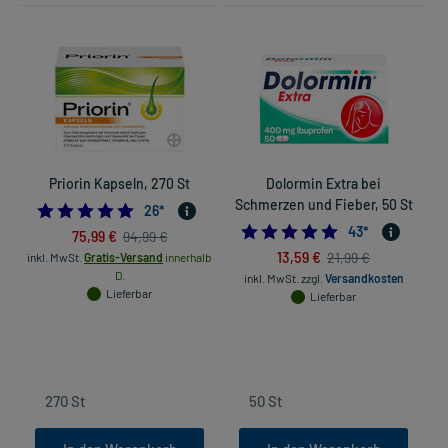
Priorin Kapseln, 270 St
Dolormin Extra bei
L
Schmerzen und Fieber, 50 St
4.961538461538462
26
*
4.8837209302325
43
*
75,99 €
94,99 €
13,59 €
21,99 €
inkl. MwSt.
Gratis-Versand
innerhalb
D.
inkl. MwSt.
zzgl.
Versandkosten
Lieferbar
Lieferbar