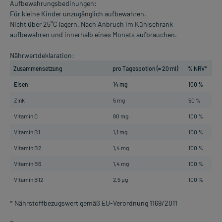
Aufbewahrungsbedinungen:
Für kleine Kinder unzugänglich aufbewahren.
Nicht über 25°C lagern. Nach Anbruch im Kühlschrank
aufbewahren und innerhalb eines Monats aufbrauchen.
Nährwertdeklaration:
Zusammensetzung
pro Tagespotion (= 20 ml)
% NRV*
Eisen
14 mg
100 %
Zink
5 mg
50 %
Vitamin C
80 mg
100 %
Vitamin B1
1,1 mg
100 %
Vitamin B2
1,4 mg
100 %
Vitamin B6
1,4 mg
100 %
Vitamin B12
2,5 µg
100 %
* Nährstoffbezugswert gemäß EU-Verordnung 1169/2011