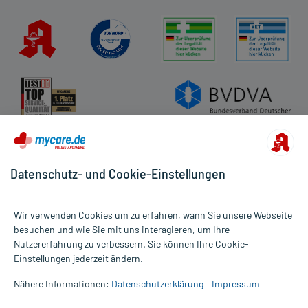
Datenschutz- und Cookie-Einstellungen
Wir verwenden Cookies um zu erfahren, wann Sie unsere Webseite
besuchen und wie Sie mit uns interagieren, um Ihre
Nutzererfahrung zu verbessern. Sie können Ihre Cookie-
Alle Preise gelten inkl. MwSt., ggf. zzgl. Versandkosten
Einstellungen jederzeit ändern.
Informationen auf dieser Website werden ausschließlich für
informative Zwecke zur Verfügung gestellt. Sie ersetzen keinesfalls
Nähere Informationen:
Datenschutzerklärung
Impressum
die Untersuchung und Behandlung durch einen Arzt. Bitte
beachten Sie, dass hierdurch weder Diagnosen gestellt noch