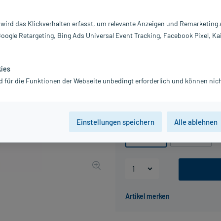
Darreichung:
Lo
Inhalt:
20
 wird das Klickverhalten erfasst, um relevante Anzeigen und Remarketing
PZN:
0
Google Retargeting, Bing Ads Universal Event Tracking, Facebook Pixel, Ka
Hersteller:
H
20,24 €
UVP
23,00 €
20
kies
inkl. MwSt.
Gratis-Versand
innerhalb D.
d für die Funktionen der Webseite unbedingt erforderlich und können nich
Grundpreis: 101,20 € / l
Packungseinheit
Einstellungen speichern
Alle ablehnen
200 ml
500 ml