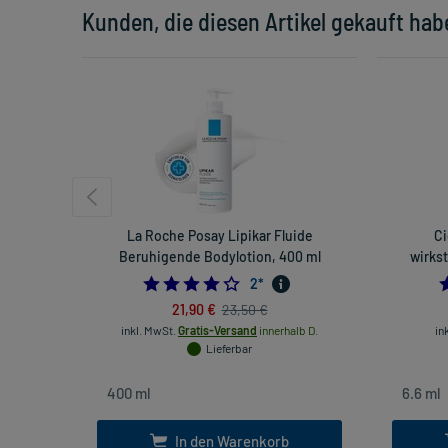
Kunden, die diesen Artikel gekauft hab
La Roche Posay Lipikar Fluide
Ci
Beruhigende Bodylotion, 400 ml
wirkst
4.0
2
*
21,90 €
23,50 €
inkl. MwSt.
Gratis-Versand
innerhalb D.
in
Lieferbar
In den Warenkorb