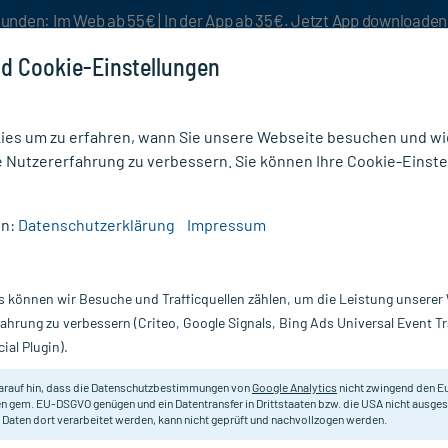
unden: Im Web ab 55€ | In der App ab 35€. Jetzt App downloade
d Cookie-Einstellungen
es um zu erfahren, wann Sie unsere Webseite besuchen und wie
e Nutzererfahrung zu verbessern. Sie können Ihre Cookie-Einste
nlösen
Rezeptur
Aktion %
en:
Datenschutzerklärung
Impressum
/
Hans Karrer Lipolotion MikroSilber
s können wir Besuche und Trafficquellen zählen, um die Leistung unsere
Nur für kurze Zeit:
Gratis-Versand* ab 19€ Mindestbestellwert!
fahrung zu verbessern (Criteo, Google Signals, Bing Ads Universal Event 
ial Plugin).
ilber, 200 ml
Hans Karrer
arauf hin, dass die Datenschutzbestimmungen von
Google Analytics
nicht zwingend den E
n gem. EU-DSGVO genügen und ein Datentransfer in Drittstaaten bzw. die USA nicht ausg
 Daten dort verarbeitet werden, kann nicht geprüft und nachvollzogen werden.
Hautpflege bei trockener Haut.