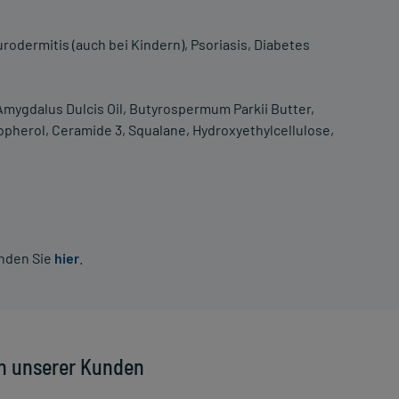
rodermitis (auch bei Kindern), Psoriasis, Diabetes
 Amygdalus Dulcis Oil, Butyrospermum Parkii Butter,
copherol, Ceramide 3, Squalane, Hydroxyethylcellulose,
inden Sie
hier
.
n unserer Kunden