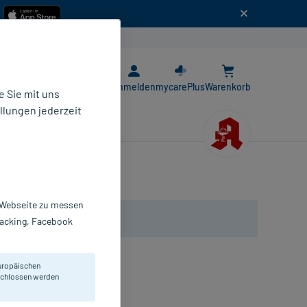
n
E-Rezept App
Anmelden
mycarePlus
Warenkorb
 Sie mit uns
llungen jederzeit
r Webseite zu messen
Tracking, Facebook
uropäischen
eschlossen werden