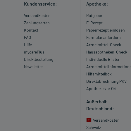
Kundenservice:
Apotheke:
Versandkosten
Ratgeber
Zahlungsarten
E-Rezept
Kontakt
Papierrezept einlösen
FAQ
Formular anfordern
Hilfe
Arzneimittel-Check
mycarePlus
Hausapotheken-Check
Direktbestellung
Individuelle Blister
Newsletter
Arzneimittelinformation
Hilfsmittelbox
Direktabrechnung PKV
Apotheke vor Ort
Außerhalb
Deutschland:
Versandkosten
Schweiz