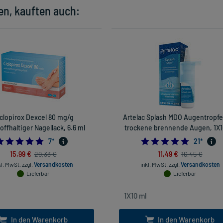
en, kauften auch:
clopirox Dexcel 80 mg/g
Artelac Splash MDO Augentropfe
offhaltiger Nagellack, 6.6 ml
trockene brennende Augen, 1X1
4.857142857142857
4.761904
7
*
21
*
15,99 €
11,49 €
29,33 €
16,45 €
kl. MwSt.
zzgl.
Versandkosten
inkl. MwSt.
zzgl.
Versandkosten
Lieferbar
Lieferbar
In den Warenkorb
In den Warenkorb