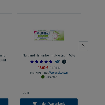
n für
Multilind Heilsalbe mit Nystatin, 50 g
RhodioLoge
0 ml
4.9
40
*
761904762
12,99 €
21,99 €
inkl. MwSt.
zzgl.
Versandkosten
Lieferbar
inkl. Mw
In den Warenkorb