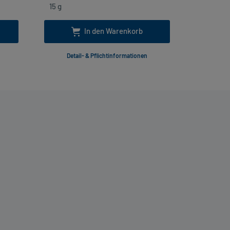
In den Warenkorb
Detail- & Pflichtinformationen
Deta