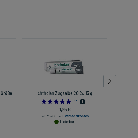
 Größe
Ichtholan Zugsalbe 20 %, 15 g
Fixierbind
5.0
1
*
333333333
11,95 €
inkl. MwSt.
zzgl.
Versandkosten
Lieferbar
inkl