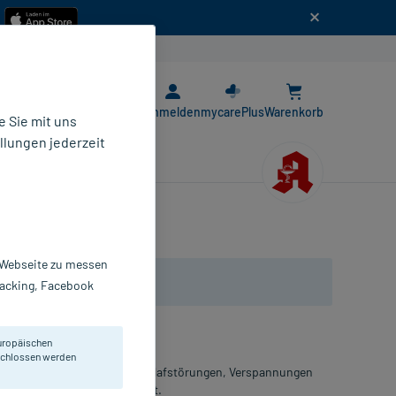
n
E-Rezept App
Anmelden
mycarePlus
Warenkorb
 Sie mit uns
llungen jederzeit
r Webseite zu messen
Tracking, Facebook
uropäischen
eschlossen werden
ft bei nervöser Unruhe, Einschlafstörungen, Verspannungen
 Kinder ab 2 Jahren geeignet.