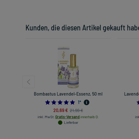
Kunden, die diesen Artikel gekauft hab
Bombastus Lavendel-Essenz, 50 ml
Lavende
5.0
1
*
20,69 €
21,99 €
inkl. MwSt.
Gratis-Versand
innerhalb D.
in
Lieferbar