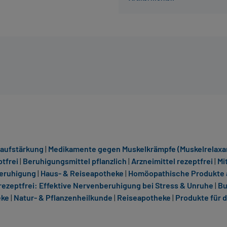
laufstärkung
|
Medikamente gegen Muskelkrämpfe (Muskelrelaxan
ptfrei
|
Beruhigungsmittel pflanzlich
|
Arzneimittel rezeptfrei
|
Mi
Beruhigung
|
Haus- & Reiseapotheke
|
Homöopathische Produkte 
rezeptfrei: Effektive Nervenberuhigung bei Stress & Unruhe
|
Bu
eke
|
Natur- & Pflanzenheilkunde
|
Reiseapotheke
|
Produkte für 