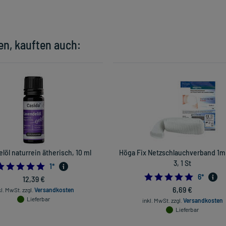
en, kauften auch:
löl naturrein ätherisch, 10 ml
Höga Fix Netzschlauchverband 1m
3, 1 St
5.0
1
*
4.833333
6
*
12,39 €
6,69 €
kl. MwSt.
zzgl.
Versandkosten
Lieferbar
inkl. MwSt.
zzgl.
Versandkosten
Lieferbar