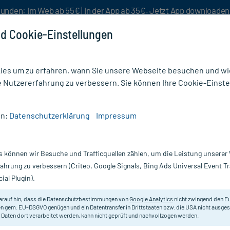
unden: Im Web ab 55€ | In der App ab 35€. Jetzt App downloade
d Cookie-Einstellungen
es um zu erfahren, wann Sie unsere Webseite besuchen und wie
e Nutzererfahrung zu verbessern. Sie können Ihre Cookie-Einste
nlösen
Rezeptur
Aktion %
en:
Datenschutzerklärung
Impressum
Verdauungsstörungen
/
Weleda Lavendelöl 10%
s können wir Besuche und Trafficquellen zählen, um die Leistung unsere
Nur für kurze Zeit:
Gratis-Versand* ab 19€ Mindestbestellwert!
fahrung zu verbessern (Criteo, Google Signals, Bing Ads Universal Event 
ial Plugin).
l
Weleda
arauf hin, dass die Datenschutzbestimmungen von
Google Analytics
nicht zwingend den E
n gem. EU-DSGVO genügen und ein Datentransfer in Drittstaaten bzw. die USA nicht ausg
 Daten dort verarbeitet werden, kann nicht geprüft und nachvollzogen werden.
Für einen entspannten Schlaf. Hil
und Krämpfen. Für Erwachsene und