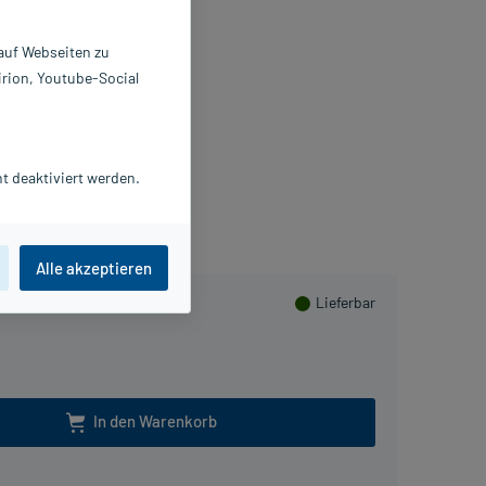
 auf Webseiten zu
 ml
irion, Youtube-Social
0572854
ELEDA AG
Packungsbeilage als PDF
t deaktiviert werden.
lusHerzen sammeln
Alle akzeptieren
Lieferbar
In den Warenkorb