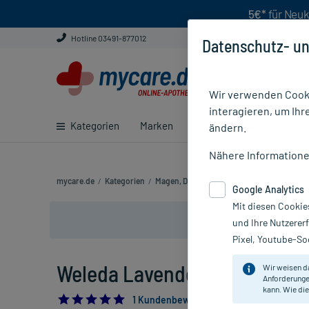
5€*
für Neuk
Hotline 03491-877012
Datenschutz- un
Wir verwenden Cooki
interagieren, um Ihr
Kategorien
Marken
Ratgeber
E-Rezept ei
ändern.
Nähere Information
mycare.de
/
Kategorien
/
Magen, Darm & Verdauung
/
Blähungen & 
Google Analytics
Mit diesen Cookie
und Ihre Nutzerer
Pixel, Youtube-Soc
Weleda Lavendelöl 10%, 20 m
Wir weisen d
Anforderunge
kann. Wie die
5.0
1 Kundenbewertung*