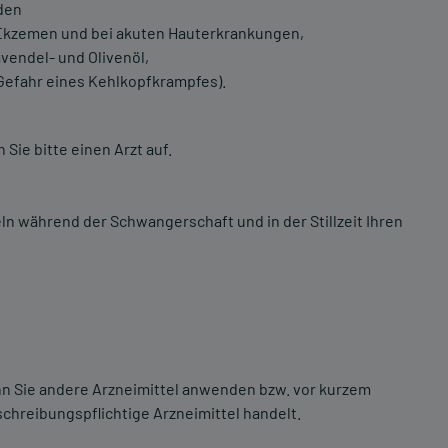
den
Ekzemen und bei akuten Hauterkrankungen,
vendel- und Olivenöl,
(Gefahr eines Kehlkopfkrampfes).
ie bitte einen Arzt auf.
ln während der Schwangerschaft und in der Stillzeit Ihren
enn Sie andere Arzneimittel anwenden bzw. vor kurzem
chreibungspflichtige Arzneimittel handelt.