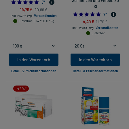
Schmerzen und Fieber, 20
5.0
7
*
St
14,79 €
20,99 €
5.0
7
*
inkl. MwSt.
zzgl.
Versandkosten
Lieferbar
147,90 € / kg
4,49 €
11,70 €
inkl. MwSt.
zzgl.
Versandkosten
Lieferbar
In den Warenkorb
In den Warenkorb
Detail- & Pflichtinformationen
Detail- & Pflichtinformationen
-42%*