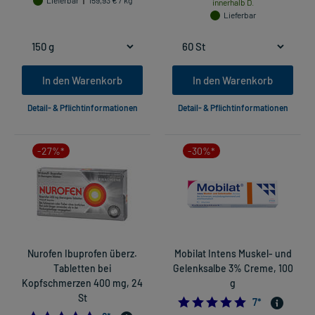
Lieferbar
159,93 € / kg
innerhalb D.
Lieferbar
In den Warenkorb
In den Warenkorb
Detail- & Pflichtinformationen
Detail- & Pflichtinformationen
-27%*
-30%*
Nurofen Ibuprofen überz.
Mobilat Intens Muskel- und
Tabletten bei
Gelenksalbe 3% Creme, 100
Kopfschmerzen 400 mg, 24
g
St
5.0
7
*