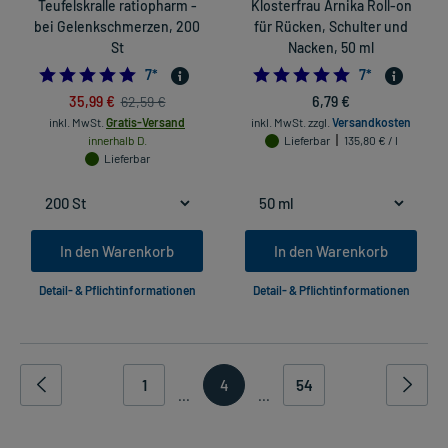
Teufelskralle ratiopharm -
Klosterfrau Arnika Roll-on
bei Gelenkschmerzen, 200
für Rücken, Schulter und
St
Nacken, 50 ml
4.857142857142857
5.0
7
*
7
*
35,99 €
6,79 €
62,59 €
inkl. MwSt.
Gratis-Versand
inkl. MwSt.
zzgl.
Versandkosten
innerhalb D.
Lieferbar
135,80 € / l
Lieferbar
In den Warenkorb
In den Warenkorb
Detail- & Pflichtinformationen
Detail- & Pflichtinformationen
1
4
54
...
...