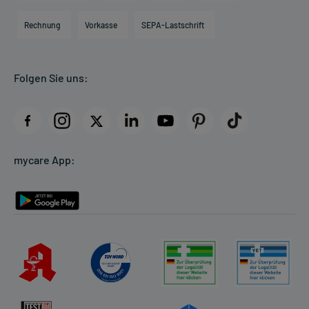
Hilfsmittelbox
Engagement
Direktabrechnung PKV
Rechnung
Vorkasse
SEPA-Lastschrift
Partner
Apotheke vor Ort
Kundenbewertungen
Folgen Sie uns:
AGB
Impressum
Datenschutz
Cookie-Einstellungen
mycare App:
Rückgabe/Widerruf
Barrierefreiheitserklärung