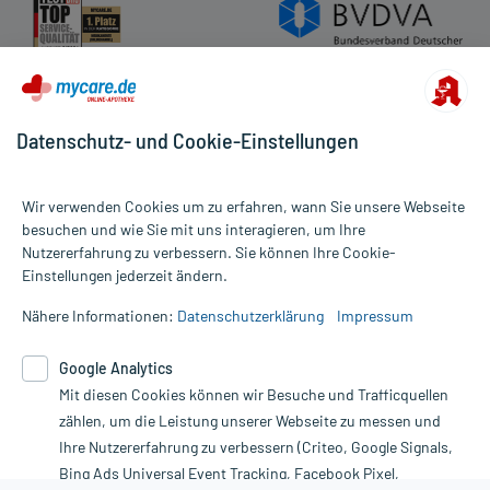
Datenschutz- und Cookie-Einstellungen
Wir verwenden Cookies um zu erfahren, wann Sie unsere Webseite
besuchen und wie Sie mit uns interagieren, um Ihre
Nutzererfahrung zu verbessern. Sie können Ihre Cookie-
Alle Preise gelten inkl. MwSt., ggf. zzgl. Versandkosten
Einstellungen jederzeit ändern.
Informationen auf dieser Website werden ausschließlich für
informative Zwecke zur Verfügung gestellt. Sie ersetzen keinesfalls
Nähere Informationen:
Datenschutzerklärung
Impressum
die Untersuchung und Behandlung durch einen Arzt. Bitte
beachten Sie, dass hierdurch weder Diagnosen gestellt noch
Google Analytics
Therapien eingeleitet werden können. | Diese Webseite benutzt
Google Analytics. Lesen Sie bitte dazu die wichtigen Hinweise in
Mit diesen Cookies können wir Besuche und Trafficquellen
unserer Datenschutzerklärung. Für den Widerruf einer Bestellung
zählen, um die Leistung unserer Webseite zu messen und
nutzen Sie das Formular:
Ihre Nutzererfahrung zu verbessern (Criteo, Google Signals,
Bing Ads Universal Event Tracking, Facebook Pixel,