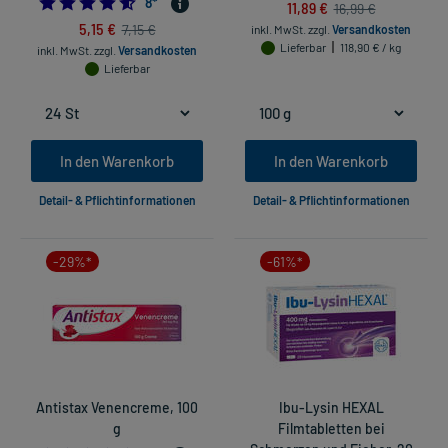
4.625
8
*
11,89 €
16,99 €
5,15 €
7,15 €
inkl. MwSt.
zzgl.
Versandkosten
Lieferbar
118,90 € / kg
inkl. MwSt.
zzgl.
Versandkosten
Lieferbar
In den Warenkorb
In den Warenkorb
Detail- & Pflichtinformationen
Detail- & Pflichtinformationen
-29%*
-61%*
Antistax Venencreme, 100
Ibu-Lysin HEXAL
g
Filmtabletten bei