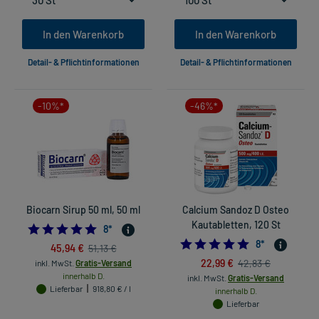
In den Warenkorb
In den Warenkorb
Detail- & Pflichtinformationen
Detail- & Pflichtinformationen
-10%*
-46%*
Biocarn Sirup 50 ml, 50 ml
Calcium Sandoz D Osteo
Kautabletten, 120 St
5.0
8
*
4.75
8
*
45,94 €
51,13 €
22,99 €
42,83 €
inkl. MwSt.
Gratis-Versand
innerhalb D.
inkl. MwSt.
Gratis-Versand
Lieferbar
918,80 € / l
innerhalb D.
Lieferbar