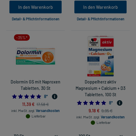
In den Warenkorb
In den Warenkorb
Detail- & Pflichtinformationen
Detail- & Pflichtinformationen
-35%*
Dolormin GS mit Naproxen
Doppelherz aktiv
Tabletten, 30 St
Magnesium + Calcium + D3
Tabletten, 100 St
4.75
8
*
4.875
8
*
11,39 €
17,58 €
9,18 €
9,95 €
inkl. MwSt.
zzgl.
Versandkosten
Lieferbar
inkl. MwSt.
zzgl.
Versandkosten
Lieferbar