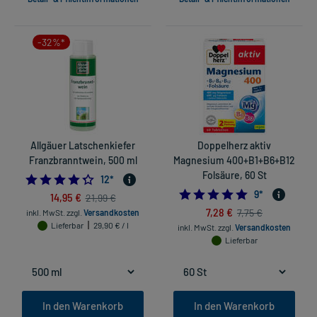
-32%*
Allgäuer Latschenkiefer
Doppelherz aktiv
Franzbranntwein, 500 ml
Magnesium 400+B1+B6+B12
Folsäure, 60 St
4.333333333333333
12
*
4.777777777777
9
*
14,95 €
21,99 €
7,28 €
7,75 €
inkl. MwSt.
zzgl.
Versandkosten
Lieferbar
29,90 € / l
inkl. MwSt.
zzgl.
Versandkosten
Lieferbar
In den Warenkorb
In den Warenkorb