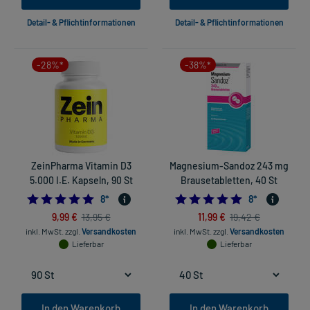
Detail- & Pflichtinformationen
Detail- & Pflichtinformationen
-28%*
-38%*
ZeinPharma Vitamin D3
Magnesium-Sandoz 243 mg
5.000 I.E. Kapseln, 90 St
Brausetabletten, 40 St
5.0
4.875
8
*
8
*
9,99 €
11,99 €
13,95 €
19,42 €
inkl. MwSt.
zzgl.
Versandkosten
inkl. MwSt.
zzgl.
Versandkosten
Lieferbar
Lieferbar
In den Warenkorb
In den Warenkorb