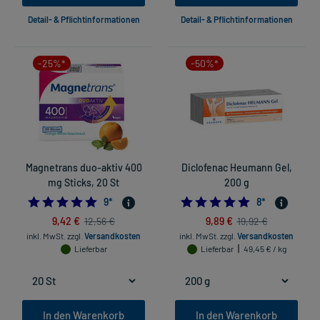
Detail- & Pflichtinformationen
Detail- & Pflichtinformationen
-25%*
-50%*
Magnetrans duo-aktiv 400
Diclofenac Heumann Gel,
mg Sticks, 20 St
200 g
5.0
5.0
9
*
8
*
9,42 €
9,89 €
12,56 €
19,92 €
inkl. MwSt.
zzgl.
Versandkosten
inkl. MwSt.
zzgl.
Versandkosten
Lieferbar
Lieferbar
49,45 € / kg
In den Warenkorb
In den Warenkorb