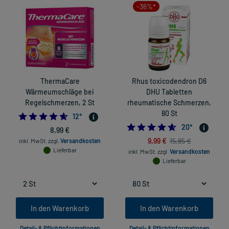
-36%*
ThermaCare
Rhus toxicodendron D6
Wärmeumschläge bei
DHU Tabletten
Regelschmerzen, 2 St
rheumatische Schmerzen,
80 St
4.666666666666667
12
*
4.6
20
*
8,99 €
9,99 €
15,85 €
inkl. MwSt.
zzgl.
Versandkosten
Lieferbar
inkl. MwSt.
zzgl.
Versandkosten
Lieferbar
In den Warenkorb
In den Warenkorb
Detail- & Pflichtinformationen
Detail- & Pflichtinformationen