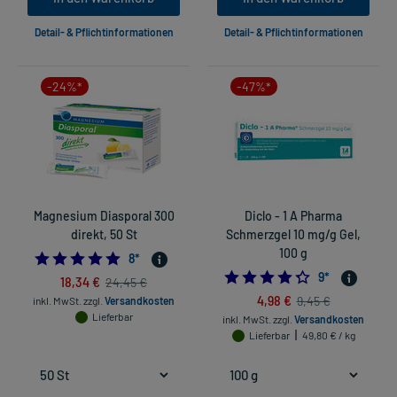
Detail- & Pflichtinformationen
Detail- & Pflichtinformationen
-24%*
-47%*
Magnesium Diasporal 300
Diclo - 1 A Pharma
direkt, 50 St
Schmerzgel 10 mg/g Gel,
100 g
4.875
8
*
4.333333333333
9
*
18,34 €
24,45 €
4,98 €
9,45 €
inkl. MwSt.
zzgl.
Versandkosten
Lieferbar
inkl. MwSt.
zzgl.
Versandkosten
Lieferbar
49,80 € / kg