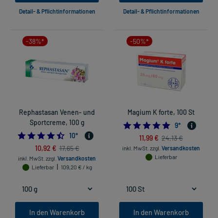
Detail- & Pflichtinformationen
Detail- & Pflichtinformationen
-38%*
-50%*
Rephastasan Venen- und
Magium K forte, 100 St
Sportcreme, 100 g
4.777777777777
9
*
4.5
10
*
11,99 €
24,13 €
10,92 €
17,65 €
inkl. MwSt.
zzgl.
Versandkosten
Lieferbar
inkl. MwSt.
zzgl.
Versandkosten
Lieferbar
109,20 € / kg
In den Warenkorb
In den Warenkorb