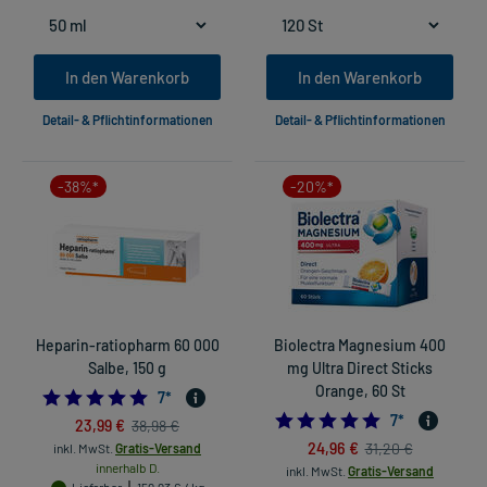
In den Warenkorb
In den Warenkorb
Detail- & Pflichtinformationen
Detail- & Pflichtinformationen
-38%*
-20%*
Heparin-ratiopharm 60 000
Biolectra Magnesium 400
Salbe, 150 g
mg Ultra Direct Sticks
Orange, 60 St
5.0
7
*
4.857142857142
7
*
23,99 €
38,98 €
24,96 €
31,20 €
inkl. MwSt.
Gratis-Versand
innerhalb D.
inkl. MwSt.
Gratis-Versand