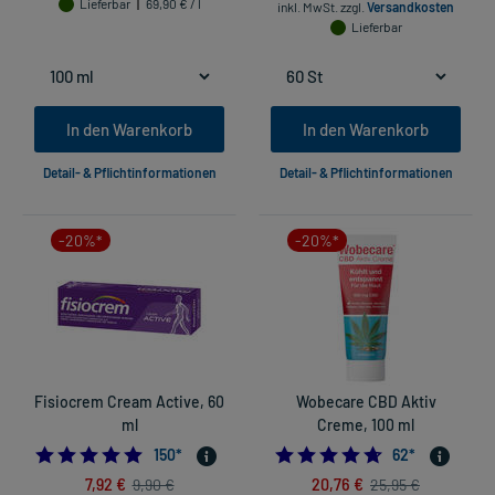
Lieferbar
69,90 € / l
inkl. MwSt.
zzgl.
Versandkosten
Lieferbar
In den Warenkorb
In den Warenkorb
Detail- & Pflichtinformationen
Detail- & Pflichtinformationen
-20%*
-20%*
Fisiocrem Cream Active, 60
Wobecare CBD Aktiv
ml
Creme, 100 ml
4.833333333333333
4.709677419354
150
*
62
*
7,92 €
20,76 €
9,90 €
25,95 €