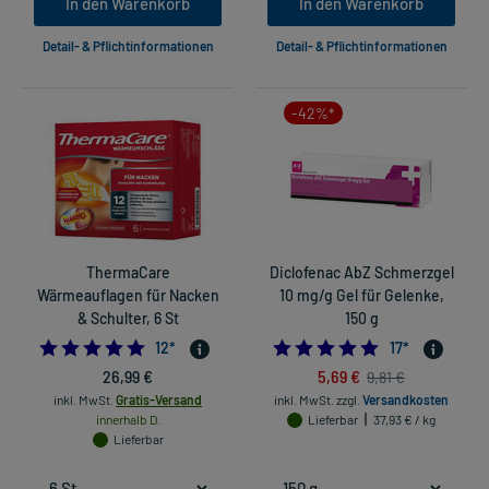
In den Warenkorb
In den Warenkorb
Detail- & Pflichtinformationen
Detail- & Pflichtinformationen
-42%*
ThermaCare
Diclofenac AbZ Schmerzgel
Wärmeauflagen für Nacken
10 mg/g Gel für Gelenke,
& Schulter, 6 St
150 g
5.0
4.705882352941
12
*
17
*
26,99 €
5,69 €
9,81 €
inkl. MwSt.
Gratis-Versand
inkl. MwSt.
zzgl.
Versandkosten
innerhalb D.
Lieferbar
37,93 € / kg
Lieferbar