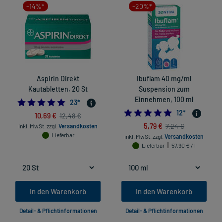
-14%*
-20%*
Aspirin Direkt
Ibuflam 40 mg/ml
Kautabletten, 20 St
Suspension zum
Einnehmen, 100 ml
4.956521739130435
23
*
4.833333333333
12
*
10,69 €
12,48 €
5,79 €
7,24 €
inkl. MwSt.
zzgl.
Versandkosten
Lieferbar
inkl. MwSt.
zzgl.
Versandkosten
Lieferbar
57,90 € / l
In den Warenkorb
In den Warenkorb
Detail- & Pflichtinformationen
Detail- & Pflichtinformationen