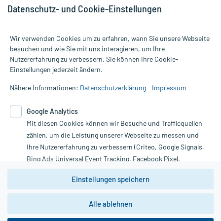
Datenschutz- und Cookie-Einstellungen
Wir verwenden Cookies um zu erfahren, wann Sie unsere Webseite
besuchen und wie Sie mit uns interagieren, um Ihre
Nutzererfahrung zu verbessern. Sie können Ihre Cookie-
Alle Preise gelten inkl. MwSt., ggf. zzgl. Versandkosten
Einstellungen jederzeit ändern.
Informationen auf dieser Website werden ausschließlich für
informative Zwecke zur Verfügung gestellt. Sie ersetzen keinesfalls
Nähere Informationen:
Datenschutzerklärung
Impressum
die Untersuchung und Behandlung durch einen Arzt. Bitte
beachten Sie, dass hierdurch weder Diagnosen gestellt noch
Google Analytics
Therapien eingeleitet werden können. | Diese Webseite benutzt
Google Analytics. Lesen Sie bitte dazu die wichtigen Hinweise in
Mit diesen Cookies können wir Besuche und Trafficquellen
unserer Datenschutzerklärung. Für den Widerruf einer Bestellung
zählen, um die Leistung unserer Webseite zu messen und
nutzen Sie das Formular:
Ihre Nutzererfahrung zu verbessern (Criteo, Google Signals,
Bing Ads Universal Event Tracking, Facebook Pixel,
Vertrag widerrufen
Youtube-Social Plugin).
Einstellungen speichern
Wir weisen darauf hin, dass die
Datenschutzbestimmungen von
Google Analytics
nicht
*Hinweise zu unseren Aktionen und Bewertungen
Alle ablehnen
zwingend den Europäischen Anforderungen gem. EU-
DSGVO genügen und ein Datentransfer in Drittstaaten bzw.