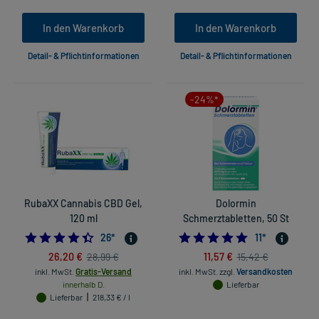
In den Warenkorb
In den Warenkorb
Detail- & Pflichtinformationen
Detail- & Pflichtinformationen
-24%*
RubaXX Cannabis CBD Gel,
Dolormin
120 ml
Schmerztabletten, 50 St
4.461538461538462
4.90909090909
26
*
11
*
26,20 €
11,57 €
28,99 €
15,42 €
inkl. MwSt.
Gratis-Versand
inkl. MwSt.
zzgl.
Versandkosten
innerhalb D.
Lieferbar
Lieferbar
218,33 € / l