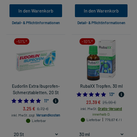
In den Warenkorb
In den Warenkorb
Detail- & Pflichtinformationen
Detail- & Pflichtinformationen
-51%*
-10%*
Eudorlin Extra Ibuprofen-
RubaXX Tropfen, 30 ml
Schmerztabletten, 20 St
4.76923076923
13
*
4.818181818181818
11
*
23,39 €
25,99 €
3,25 €
6,72 €
inkl. MwSt.
Gratis-Versand
innerhalb D.
inkl. MwSt.
zzgl.
Versandkosten
Lieferbar
779,67 € / l
Lieferbar