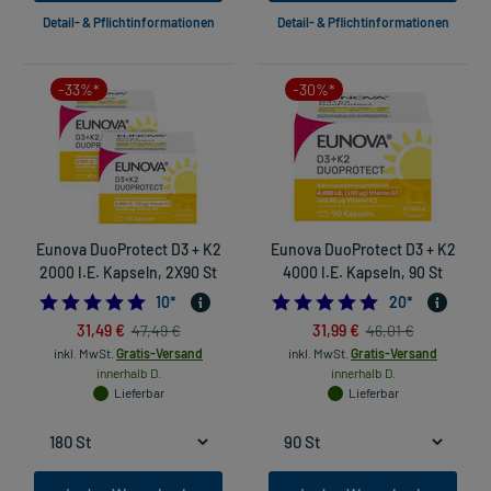
Detail- & Pflichtinformationen
Detail- & Pflichtinformationen
-33%*
-30%*
Eunova DuoProtect D3 + K2
Eunova DuoProtect D3 + K2
2000 I.E. Kapseln, 2X90 St
4000 I.E. Kapseln, 90 St
5.0
4.95
10
*
20
*
31,49 €
31,99 €
47,49 €
46,01 €
inkl. MwSt.
Gratis-Versand
inkl. MwSt.
Gratis-Versand
innerhalb D.
innerhalb D.
Lieferbar
Lieferbar