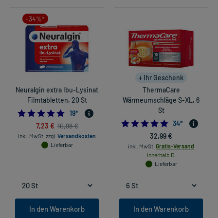
-34%*
+ Ihr Geschenk
Neuralgin extra Ibu-Lysinat
ThermaCare
Filmtabletten, 20 St
Wärmeumschläge S-XL, 6
St
4.947368421052632
19
*
4.941176470588
34
*
7,23 €
10,98 €
32,99 €
inkl. MwSt.
zzgl.
Versandkosten
Lieferbar
inkl. MwSt.
Gratis-Versand
innerhalb D.
Lieferbar
In den Warenkorb
In den Warenkorb