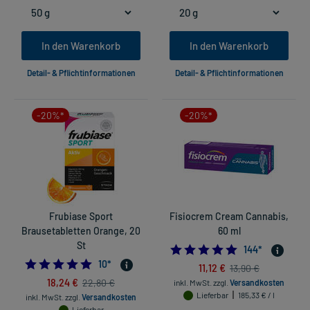
In den Warenkorb
In den Warenkorb
Detail- & Pflichtinformationen
Detail- & Pflichtinformationen
-20%*
-20%*
Frubiase Sport
Fisiocrem Cream Cannabis,
Brausetabletten Orange, 20
60 ml
St
4.90972222222
144
*
4.8
10
*
11,12 €
13,90 €
18,24 €
22,80 €
inkl. MwSt.
zzgl.
Versandkosten
Lieferbar
185,33 € / l
inkl. MwSt.
zzgl.
Versandkosten
Lieferbar