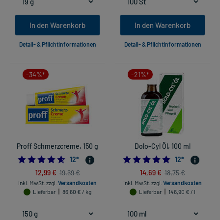
In den Warenkorb
In den Warenkorb
Detail- & Pflichtinformationen
Detail- & Pflichtinformationen
-34%*
-21%*
Proff Schmerzcreme, 150 g
Dolo-Cyl Öl, 100 ml
4.666666666666667
5.0
12
*
12
*
12,99 €
14,69 €
19,69 €
18,75 €
inkl. MwSt.
zzgl.
Versandkosten
inkl. MwSt.
zzgl.
Versandkosten
Lieferbar
86,60 € / kg
Lieferbar
146,90 € / l