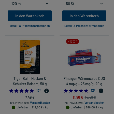
In den Warenkorb
In den Warenkorb
Detail- & Pflichtinformationen
Detail- & Pflichtinformationen
-17%*
Tiger Balm Nacken &
Finalgon Wärmesalbe DUO
Schulter Balsam, 50 g
4 mg/g + 25 mg/g, 20 g
4.823529411764706
4.615384615384
17
*
13
*
7,49 €
11,96 €
14,49 €
inkl. MwSt.
zzgl.
Versandkosten
inkl. MwSt.
zzgl.
Versandkosten
Lieferbar
149,80 € / kg
Lieferbar
598,00 € / kg