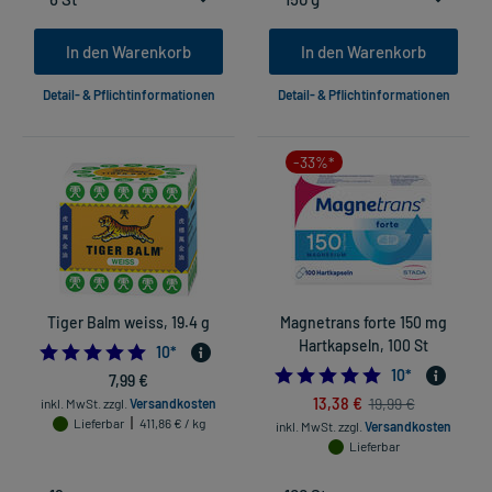
In den Warenkorb
In den Warenkorb
Detail- & Pflichtinformationen
Detail- & Pflichtinformationen
-33%*
Tiger Balm weiss, 19.4 g
Magnetrans forte 150 mg
Hartkapseln, 100 St
5.0
10
*
4.8
10
*
7,99 €
13,38 €
19,99 €
inkl. MwSt.
zzgl.
Versandkosten
Lieferbar
411,86 € / kg
inkl. MwSt.
zzgl.
Versandkosten
Lieferbar