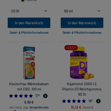
In den Warenkorb
In den Warenkorb
Detail- & Pflichtinformationen
Detail- & Pflichtinformationen
-24%*
Klosterfrau Wärmebalsam
Vigantolvit 2000 I.E.
mit CBD, 100 ml
Vitamin D3 Weichgummis,
60 St
4.882352941176471
17
*
4.736842105263
19
*
6,99 €
10,12 €
13,49 €
inkl. MwSt.
zzgl.
Versandkosten