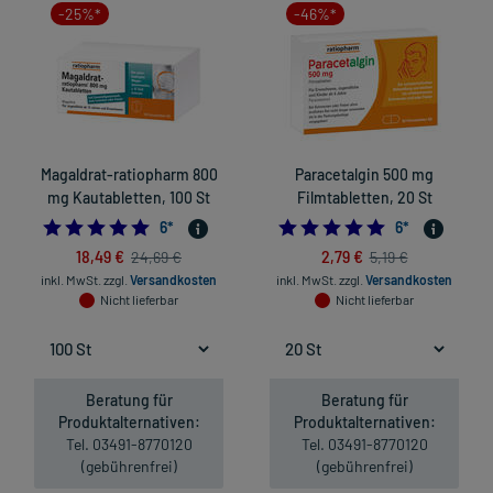
-25%*
-46%*
Magaldrat-ratiopharm 800
Paracetalgin 500 mg
mg Kautabletten, 100 St
Filmtabletten, 20 St
5.0
5.0
6
*
6
*
18,49 €
2,79 €
24,69 €
5,19 €
inkl. MwSt.
zzgl.
Versandkosten
inkl. MwSt.
zzgl.
Versandkosten
Nicht lieferbar
Nicht lieferbar
Beratung für
Beratung für
Produktalternativen:
Produktalternativen:
Tel. 03491-8770120
Tel. 03491-8770120
(gebührenfrei)
(gebührenfrei)