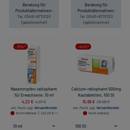
Beratung für
Beratung für
Produktalternativen:
Produktalternativen:
Tel. 03491-8770120
Tel. 03491-8770120
(gebührenfrei)
(gebührenfrei)
-15%*
-44%*
Nasentropfen-ratiopharm
Calcium-ratiopharm 500mg
für Erwachsene, 10 ml
Kautabletten, 100 St
4,22 €
15,99 €
4,97 €
28,98 €
inkl. MwSt.
zzgl.
Versandkosten
inkl. MwSt.
zzgl.
Versandkosten
Nicht lieferbar
422,00 € / l
Nicht lieferbar