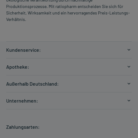
Produktionsprozesse. Mit ratiopharm entscheiden Sie sich für
Sicherheit, Wirksamkeit und ein hervorragendes Preis-Leistungs-
Verhältnis.
Kundenservice:
Versandkosten
Apotheke:
Zahlungsarten
Ratgeber
Kontakt
Außerhalb Deutschland:
E-Rezept
FAQ
Versandkosten Schweiz
Papierrezept einlösen
Hilfe
Unternehmen:
Formular anfordern
mycarePlus
Experten-Team
Arzneimittel-Check
Direktbestellung
Apotheken Kompetenz
Hausapotheken-Check
Zahlungsarten:
Newsletter
Historie
Individuelle Blister