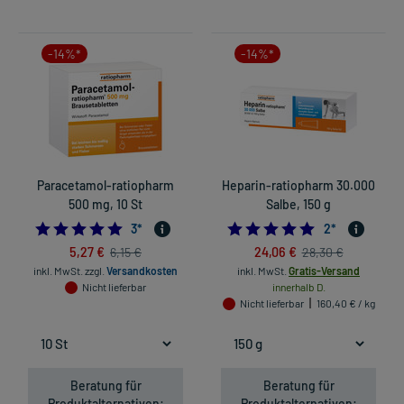
-14%*
-14%*
Paracetamol-ratiopharm
Heparin-ratiopharm 30.000
500 mg, 10 St
Salbe, 150 g
5.0
5.0
3
*
2
*
5,27 €
24,06 €
6,15 €
28,30 €
inkl. MwSt.
zzgl.
Versandkosten
inkl. MwSt.
Gratis-Versand
Nicht lieferbar
innerhalb D.
Nicht lieferbar
160,40 € / kg
Beratung für
Beratung für
Produktalternativen:
Produktalternativen: