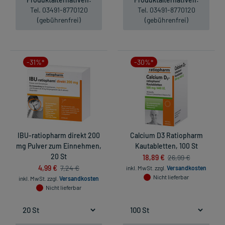
Tel. 03491-8770120
Tel. 03491-8770120
(gebührenfrei)
(gebührenfrei)
-31%*
-30%*
IBU-ratiopharm direkt 200
Calcium D3 Ratiopharm
mg Pulver zum Einnehmen,
Kautabletten, 100 St
20 St
18,89 €
26,99 €
4,99 €
7,24 €
inkl. MwSt.
zzgl.
Versandkosten
Nicht lieferbar
inkl. MwSt.
zzgl.
Versandkosten
Nicht lieferbar