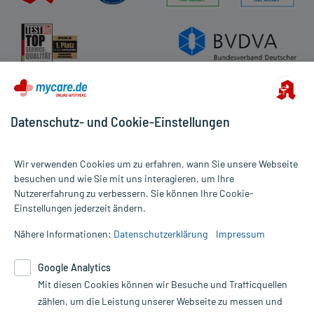
Datenschutz- und Cookie-Einstellungen
Wir verwenden Cookies um zu erfahren, wann Sie unsere Webseite
besuchen und wie Sie mit uns interagieren, um Ihre
Nutzererfahrung zu verbessern. Sie können Ihre Cookie-
Alle Preise gelten inkl. MwSt., ggf. zzgl. Versandkosten
Einstellungen jederzeit ändern.
Informationen auf dieser Website werden ausschließlich für
informative Zwecke zur Verfügung gestellt. Sie ersetzen keinesfalls
Nähere Informationen:
Datenschutzerklärung
Impressum
die Untersuchung und Behandlung durch einen Arzt. Bitte
beachten Sie, dass hierdurch weder Diagnosen gestellt noch
Google Analytics
Therapien eingeleitet werden können. | Diese Webseite benutzt
Google Analytics. Lesen Sie bitte dazu die wichtigen Hinweise in
Mit diesen Cookies können wir Besuche und Trafficquellen
unserer Datenschutzerklärung. Für den Widerruf einer Bestellung
zählen, um die Leistung unserer Webseite zu messen und
nutzen Sie das Formular: