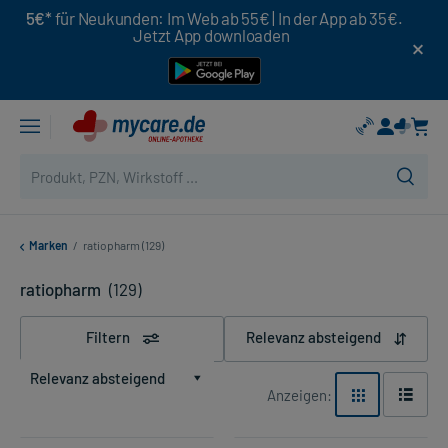
5€*
für Neukunden: Im Web ab 55€ | In der App ab 35€.
Jetzt App downloaden
Marken
/
ratiopharm (129)
ratiopharm
(129)
Filtern
Relevanz absteigend
Relevanz absteigend
Anzeigen: