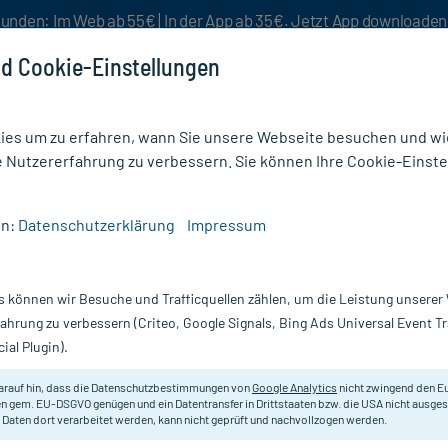
unden: Im Web ab 55€ | In der App ab 35€. Jetzt App downloade
d Cookie-Einstellungen
es um zu erfahren, wann Sie unsere Webseite besuchen und wie
e Nutzererfahrung zu verbessern. Sie können Ihre Cookie-Einste
nlösen
Rezeptur
Aktion %
en:
Datenschutzerklärung
Impressum
s können wir Besuche und Trafficquellen zählen, um die Leistung unsere
BD schädlich? – Alle wichtigen Infos
fahrung zu verbessern (Criteo, Google Signals, Bing Ads Universal Event 
nwirkungen
ial Plugin).
arauf hin, dass die Datenschutzbestimmungen von
Google Analytics
nicht zwingend den E
n gem. EU-DSGVO genügen und ein Datentransfer in Drittstaaten bzw. die USA nicht ausg
isch geprüft - Lesezeit: 4 Minuten
 Daten dort verarbeitet werden, kann nicht geprüft und nachvollzogen werden.
er
, Pharmazieökonomin