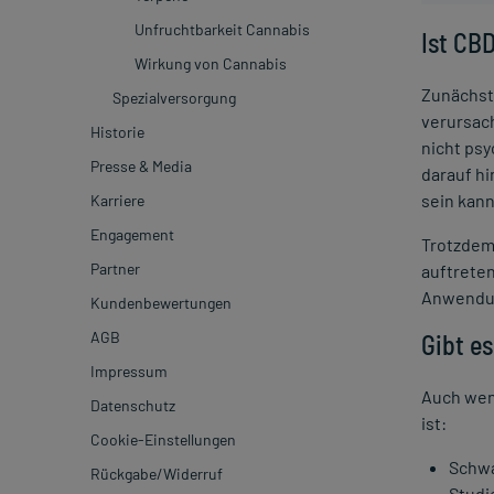
Unfruchtbarkeit Cannabis
Ist CB
Wirkung von Cannabis
Zunächst 
Spezialversorgung
verursac
Historie
nicht psy
Presse & Media
darauf h
sein kann
Karriere
Pressemitteilungen
Engagement
Presseverteiler
Sonnenschutz Preisvergleich
Trotzdem
Partner
Pressearchiv
Janine Berger
Reiseapotheke Preisvergleich 2026
auftreten
Anwendun
Kundenbewertungen
Mediathek
Affiliate
Hausapotheke Kostencheck
AGB
Pressekontakt
Apotheken Werbung
Cannabis auf Rezept
Gibt e
Impressum
Herstellungsorte von Arzneimitteln
Auch wenn
Datenschutz
Reiseapotheke 2025 Preisvergleich
ist:
Cookie-Einstellungen
Lesbarkeitsanalyse von
Packungsbeilagen
Schwa
Rückgabe/Widerruf
Studi