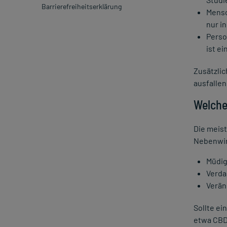
Ärzteversorgung in Deutschland
Barrierefreiheitserklärung
Mensc
Zecken: Borreliose und FSME in
nur i
Deutschland
Perso
Rauchfrei im Mai
ist e
Apothekenversorgung in Deutschland
Zusätzli
Arzneimittel Analyse mycare 2023
ausfallen
Umfrage Medizinisches Cannabis in
den Apotheken
Welche
Umfrage Medizinisches Cannabis bei
Ärzten
Die meist
Nebenwir
Reiseapotheke Preisvergleich
Testsieger TESTBild
Müdig
Verda
Herzensprojekt Therapiebus
Verän
Corona-Schnelltest bei myCARE
Apotheken-Stärkungsgesetz
Sollte ei
etwa CBD
Gratis FFP2-Schutzmasken