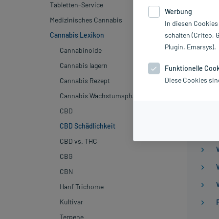
Tabletten-Service
Aktualisiert:
Werbung
Medizinisches Cannabis
CBD - kur
In diesen Cookies
Ölen, Kap
schalten (Criteo, 
Cannabis Lexikon
geschätzt
Plugin, Emarsys).
Cannabinoide
die wicht
Cannabis lagern
Funktionelle Coo
Inhalt
Diese Cookies sin
Cannabis Rezept
Cannabis Wachstumsphasen
CBD
CBD Schädlichkeit
CBD vs. THC
CBG
CBN
Hanf Trichome
Kultivar
Terpene