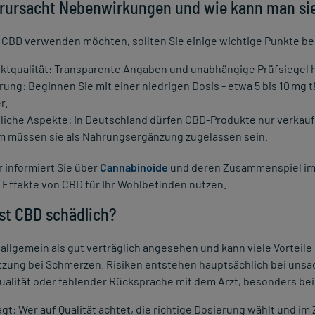
rursacht Nebenwirkungen und wie kann man si
 CBD verwenden möchten, sollten Sie einige wichtige Punkte be
ktqualität: Transparente Angaben und unabhängige Prüfsiegel h
rung: Beginnen Sie mit einer niedrigen Dosis - etwa 5 bis 10 mg 
r.
liche Aspekte: In Deutschland dürfen CBD-Produkte nur verkauft
 müssen sie als Nahrungsergänzung zugelassen sein.
 informiert Sie über
Cannabinoide
und deren Zusammenspiel im K
 Effekte von CBD für Ihr Wohlbefinden nutzen.
Ist CBD schädlich?
allgemein als gut verträglich angesehen und kann viele Vorteil
tzung bei Schmerzen. Risiken entstehen hauptsächlich bei un
ualität oder fehlender Rücksprache mit dem Arzt, besonders be
gt: Wer auf Qualität achtet, die richtige Dosierung wählt und im 