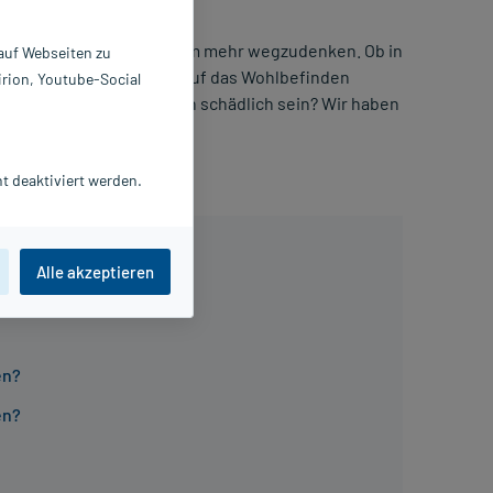
rungsergänzungsmittel kaum mehr wegzudenken. Ob in
 auf Webseiten zu
 seine positiven Effekte auf das Wohlbefinden
irion, Youtube-Social
ch sicher oder kann es auch schädlich sein? Wir haben
t deaktiviert werden.
Alle akzeptieren
en?
en?