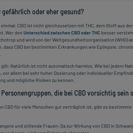
D gefährlich oder eher gesund?
einmal: CBD ist nicht gleichzusetzen mit THC, dem Stoff aus d
ht. Wer den
Unterschied zwischen CBD oder THC
besser versteh
chotrop und wird von der Weltgesundheitsorganisation (WHO) als
in, dass CBD bei bestimmten Erkrankungen wie Epilepsie, chron
.
 gilt: Natürlich ist nicht automatisch harmlos. Wie bei jedem
, vor allem bei sehr hoher Dosierung oder individueller Empfindli
g und mögliche Risiken zu kennen.
s Personengruppen, die bei CBD vorsichtig sein s
 CBD für viele Menschen gut verträglich ist, gibt es bestimmt
ngere und stillende Frauen: Da zur Wirkung von CBD in Schwange
en vorliegen, wird vom Gebrauch abgeraten.