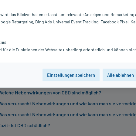
 07.10.2025
z für
Cannabidiol
- ist heute aus der Welt der natürlichen Nah
 wird das Klickverhalten erfasst, um relevante Anzeigen und Remarketing
seln oder Cremes: Der Inhaltsstoff aus der Hanfpflanze wird für
Google Retargeting, Bing Ads Universal Event Tracking, Facebook Pixel, Ka
. Doch trotz seiner Beliebtheit fragen sich viele: Ist CBD wirkli
igsten Fakten für Sie zusammengestellt.
kies
sverzeichnis
d für die Funktionen der Webseite unbedingt erforderlich und können nich
Ist CBD gefährlich oder eher gesund?
Einstellungen speichern
Alle ablehnen
Gibt es Personengruppen, die bei CBD vorsichtig sein sollten?
Welche Nebenwirkungen von CBD sind möglich?
Was verursacht Nebenwirkungen und wie kann man sie vermeid
Was verursacht Nebenwirkungen und wie kann man sie vermeid
Fazit: Ist CBD schädlich?