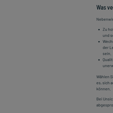
CHIP-Hotlinetest 2021
Was ve
Spende digitale Bildung
Nebenwir
mycare.de im frischen Design
Mehrwertsteuersenkung
Zu ho
und s
Neuer Ausbildungsberuf
Wechs
Spendenübergabe
der L
Mitarbeiterportraits
sein.
Quali
unerw
Wählen Si
es, sich
können.
Bei Unsi
abgespro