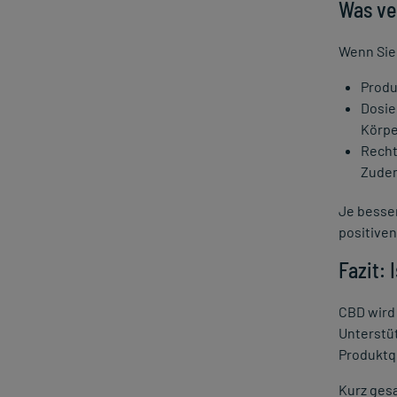
Was ve
Wenn Sie
Produ
Dosie
Körpe
Recht
Zudem
Je besser
positiven
Fazit: 
CBD wird 
Unterstü
Produktq
Kurz gesa