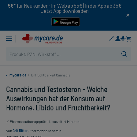
5€*
für Neukunden: Im Web ab 55€ | In der App ab 35€.
Jetzt App downloaden
mycare.de
/
Unfruchtbarkeit Cannabis
Cannabis und Testosteron - Welche
Auswirkungen hat der Konsum auf
Hormone, Libido und Fruchtbarkeit?
✓ Pharmazeutisch geprüft - Lesezeit: 4 Minuten
Von
Grit Ritter
, Pharmazieökonomin
Aktualisiert: 06.10.2025