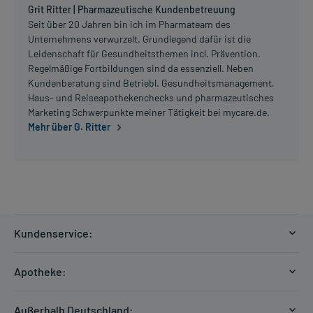
Grit Ritter | Pharmazeutische Kundenbetreuung
Seit über 20 Jahren bin ich im Pharmateam des
Unternehmens verwurzelt. Grundlegend dafür ist die
Leidenschaft für Gesundheitsthemen incl. Prävention.
Regelmäßige Fortbildungen sind da essenziell. Neben
Kundenberatung sind Betriebl. Gesundheitsmanagement,
Haus- und Reiseapothekenchecks und pharmazeutisches
Marketing Schwerpunkte meiner Tätigkeit bei mycare.de.
Mehr über G. Ritter
Kundenservice:
Versandkosten
Apotheke:
Zahlungsarten
Ratgeber
Kontakt
Außerhalb Deutschland: