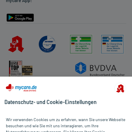
mycare App:
Rückgabe/Widerruf
Barrierefreiheitserklärung
Datenschutz- und Cookie-Einstellungen
Wir verwenden Cookies um zu erfahren, wann Sie unsere Webseite
besuchen und wie Sie mit uns interagieren, um Ihre
Nutzererfahrung zu verbessern. Sie können Ihre Cookie-